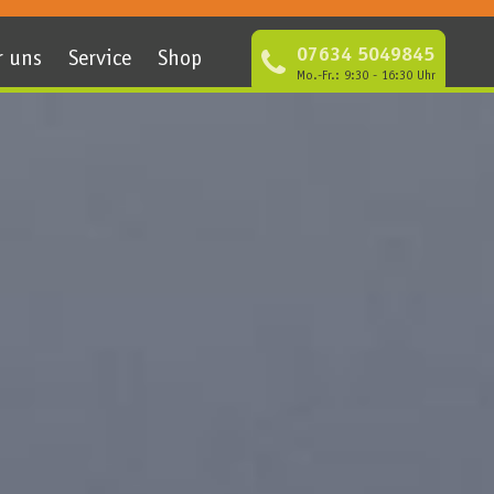
07634 5049845
r uns
Service
Shop
Mo.-Fr.: 9:30 - 16:30 Uhr