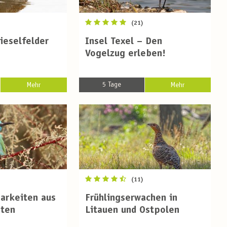
(21)
Rieselfelder
Insel Texel – Den
Vogelzug erleben!
5 Tage
Mehr
Mehr
(11)
arkeiten aus
Frühlingserwachen in
nten
Litauen und Ostpolen