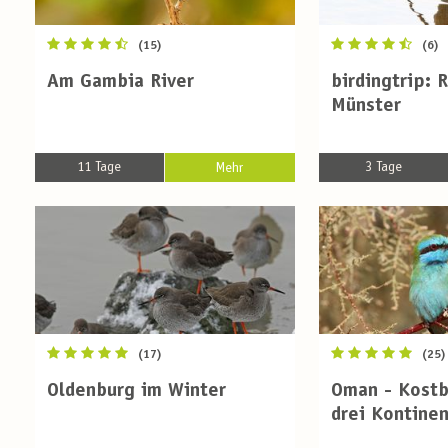
(15)
(6)
Am Gambia River
birdingtrip: 
Münster
11 Tage
3 Tage
Mehr
(17)
(25)
Oldenburg im Winter
Oman - Kostb
drei Kontine