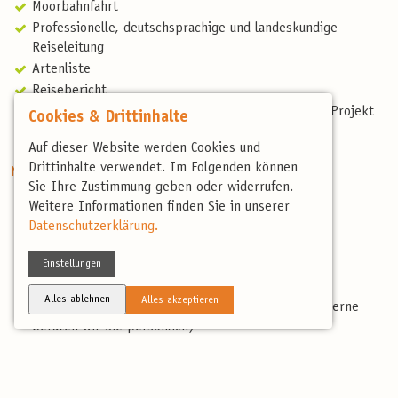
Moorbahnfahrt
Professionelle, deutschsprachige und landeskundige
Reiseleitung
Artenliste
Reisebericht
Spende Höhbeck-Projekt, mehr unter: Wiedehopf-Projekt
Cookies & Drittinhalte
Höhbeck (birdingtours.de)
Auf dieser Website werden Cookies und
Drittinhalte verwendet. Im Folgenden können
Nicht enthaltene Leistungen
Sie Ihre Zustimmung geben oder widerrufen.
Nicht erwähnte Verpflegung
Weitere Informationen finden Sie in unserer
Persönliche Ausgaben & Trinkgelde
Datenschutzerklärung.
Anreise
Einstellungen
Fahrgemeinschaften vor Ort
Reiseversicherung:
Alles ablehnen
Alles akzeptieren
www.birdingtours.de/service/reiseversicherung/ (gerne
beraten wir Sie persönlich)