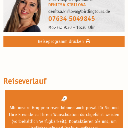
DENITSA KIRILOVA
denitsa.kirilova@birdingtours.de
07634 5049845
Mo.-Fr.: 9:30 - 16:30 Uhr
Reiseprogramm drucken
Reiseverlauf
Alle unsere Gruppenreisen können auch privat für Sie und
Ihre Freunde zu Ihrem Wunschdatum durchgeführt werden
(vorbehaltlich Verfügbarkeit). Kontaktieren Sie uns, um