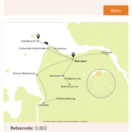
Mehr
Reisecode:
ELB02