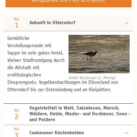
Verfügbarkeit und Preis zu erfahren!
TAG
Ankunft in Otterndorf
1
Gemütliche
Vorstellungsrunde mit
Suppe im sehr guten Hotel,
kleiner Stadtrundgang durch
die Altstadt mit
ornithologischen
Großer Brachvogel (C. Moning)
Einsprengseln, Vogelbeobachtungen im Elbvorland von
Otterndorf bis zur Ostemündung und an Kleipütten.
Vogelvielfalt in Watt, Salzwiesen, Marsch,
TAG
Wäldern, Heide, Nieder- und Hochmoor, Seen
2
und Poldern
TAG
Cuxhavener Küstenheiden
3