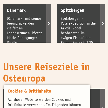
sind die Heimat für
denen zahlreiche
480...
Brut- und
Dänemark
Spitzbergen
Zugvogelarten...
Dänemark, mit seiner
Spitzbergen –
beeindruckenden
Polarexpedition in die
Vielfalt an
Arktis. Vögel
Lebensräumen, bietet
beobachten im
ideale Bedingungen
ewigen Eis auf dem
für die
Expeditionsschiff SV
Vogelbeobachtung. Im
Rembrandt van Rijn,
Frühling und Herbst
einem Segelschiff,...
werden Sie...
Unsere Reiseziele in
Osteuropa
Cookies & Drittinhalte
Litauen
Kaukasus
Auf dieser Website werden Cookies und
Das Trompeten der
Der Kaukasus ist
Drittinhalte verwendet. Im Folgenden können