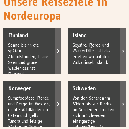
Unsere Reiseziele in
Nordeuropa
Finnland
Island
Sonne bis in die
Geysire, Fjorde und
späten
Wasserfälle - all das
Abendstunden, blaue
erleben wir auf der
Seen und grüne
Vulkaninsel Island.
Wälder das ist
Finnland.
Norwegen
Schweden
Sumpfgebiete, Fjorde
Von den Schären im
und Berge im Westen,
Süden bis zur Tundra
dichte Waldländer im
im Norden erstrecken
Osten und Fjells,
sich in Schweden
Tundra und felsige
einzigartige
Küsten im Norden
Lebensräume, in