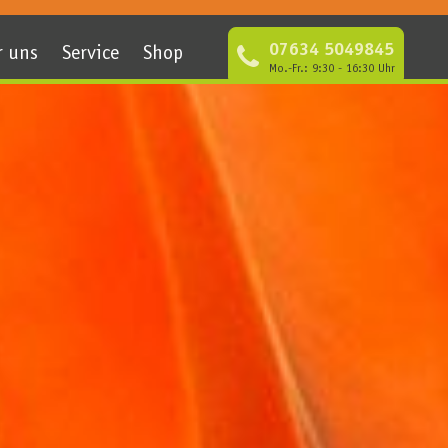
07634 5049845
r uns
Service
Shop
Mo.-Fr.: 9:30 - 16:30 Uhr