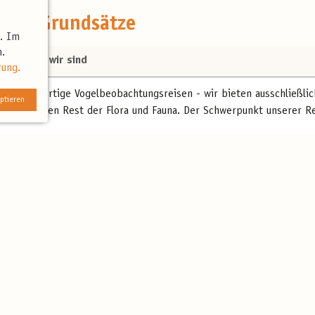
sten Grundsätze
t. Im
.
n und wer wir sind
rung.
t für hochwertige Vogelbeobachtungsreisen - wir bieten ausschließl
ptieren
tblick auf den Rest der Flora und Fauna. Der Schwerpunkt unserer Re
e
en
rwelt
nd Mensch
welt übernehmen