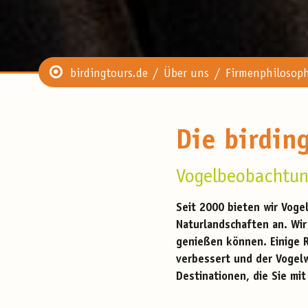
birdingtours.de
Über uns
Firmenphilosop
Die birdin
Vogelbeobachtun
Seit 2000 bieten wir Voge
Naturlandschaften an. Wir
genießen können. Einige R
verbessert und der Vogelw
Destinationen, die Sie mi