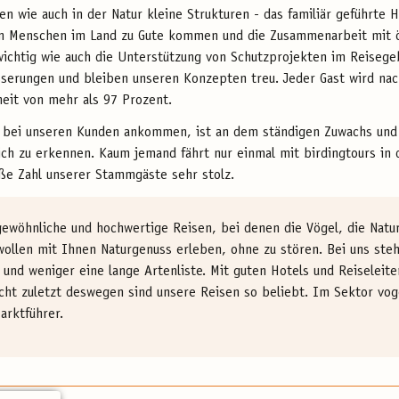
n wie auch in der Natur kleine Strukturen - das familiär geführte 
en Menschen im Land zu Gute kommen und die Zusammenarbeit mit ö
wichtig wie auch die Unterstützung von Schutzprojekten im Reisege
sserungen und bleiben unseren Konzepten treu. Jeder Gast wird nac
eit von mehr als 97 Prozent.
h bei unseren Kunden ankommen, ist an dem ständigen Zuwachs und
ch zu erkennen. Kaum jemand fährt nur einmal mit birdingtours in 
roße Zahl unserer Stammgäste sehr stolz.
rgewöhnliche und hochwertige Reisen, bei denen die Vögel, die Natu
ollen mit Ihnen Naturgenuss erleben, ohne zu stören. Bei uns steht
nd weniger eine lange Artenliste. Mit guten Hotels und Reiseleiter
ht zuletzt deswegen sind unsere Reisen so beliebt. Im Sektor vog
arktführer.