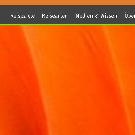
Reiseziele
Reisearten
Medien & Wissen
Übe