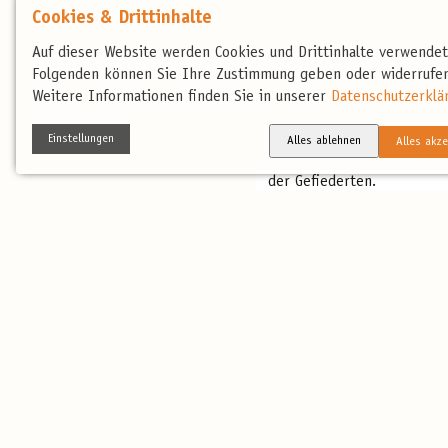
Cookies & Drittinhalte
Unsere wichtig
Auf dieser Website werden Cookies und Drittinhalte verwende
Folgenden können Sie Ihre Zustimmung geben oder widerrufen
Wir wissen, was wir könne
Weitere Informationen finden Sie in unserer
Datenschutzerklä
birdingtours ist Spezialis
Einstellungen
Alles ablehnen
Alles akze
an, teilweise auch mit Wei
der Gefiederten.
Regional statt in der Fern
Kompetente Reiseleitung
Schutz der Natur- und Tie
Wertschätzung für Tier u
Verantwortung für die Um