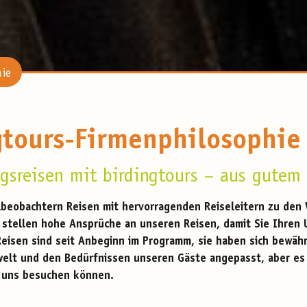
hie
gtours-Firmenphilosophie
gsreisen mit birdingtours – aus gutem
lbeobachtern Reisen mit hervorragenden Reiseleitern zu den
 stellen hohe Ansprüche an unseren Reisen, damit Sie Ihren U
eisen sind seit Anbeginn im Programm, sie haben sich bewäh
elt und den Bedürfnissen unseren Gäste angepasst, aber es 
t uns besuchen können.