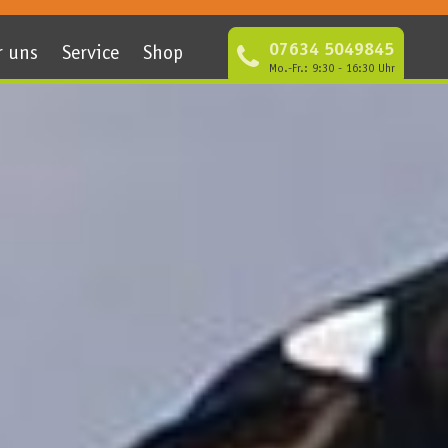
07634 5049845
r uns
Service
Shop
Mo.-Fr.: 9:30 - 16:30 Uhr