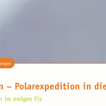
bergen
n – Polarexpedition in di
n im ewigen Eis