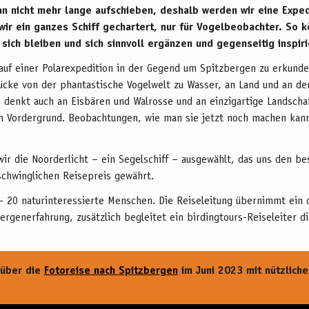
an nicht mehr lange aufschieben, deshalb werden wir eine Expedi
ir ein ganzes Schiff gechartert, nur für Vogelbeobachter. So 
sich bleiben und sich sinnvoll ergänzen und gegenseitig inspiri
s auf einer Polarexpedition in der Gegend um Spitzbergen zu erkund
rücke von der phantastische Vogelwelt zu Wasser, an Land und an de
t, denkt auch an Eisbären und Walrosse und an einzigartige Landscha
 Vordergrund. Beobachtungen, wie man sie jetzt noch machen kann
wir die Noorderlicht – ein Segelschiff – ausgewählt, das uns den 
schwinglichen Reisepreis gewährt.
 – 20 naturinteressierte Menschen. Die Reiseleitung übernimmt ein
ergenerfahrung, zusätzlich begleitet ein birdingtours-Reiseleiter di
 über die
Fotoreise nach Spitzbergen
im Juni 2023 mit nützlich