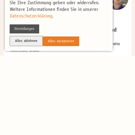
Sie Ihre Zustimmung geben oder widerrufen.
Weitere Informationen finden Sie in unserer
(0)
Datenschutzerklärung.
WINTER
Einstellungen
Thailand - Löffelstrandläufer, Pittas und
vieles mehr
Alles ablehnen
Alles akzeptieren
Malerische immergrüne Landschaften, tiefster Dschungel, weite
Reisfelder und...
Mehr
13 Tage
ab 5.750 €