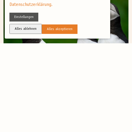
Datenschutzerklärung.
Einstellungen
Alles ablehnen
Alles akzeptieren
(4)
SOMMER
Fotoreise- Seevögel in Nordnorwegen
Seevogelkolonien sind ein einzigartiges Erlebnis. Das rege Treiben,
der...