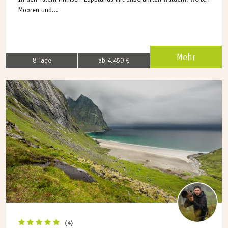
In den Tälern Finnisch-Lapplands mit unberührten Wäldern, weiten
Mooren und...
Mehr
8 Tage
ab 4.450 €
(4)