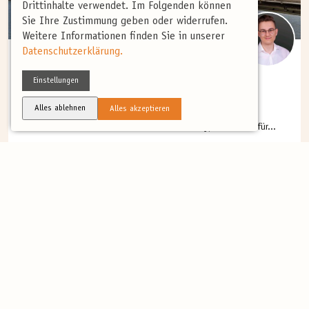
Drittinhalte verwendet. Im Folgenden können
Sie Ihre Zustimmung geben oder widerrufen.
Weitere Informationen finden Sie in unserer
Datenschutzerklärung.
(0)
Einstellungen
SOMMER
Alles ablehnen
Alles akzeptieren
Urban Birding Köln
Auf den ersten Blick wirkt Köln nicht wie ein typisches Ziel für...
Mehr
1 Tage
ab 39 €