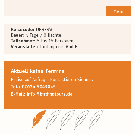
Mehr
Reisecode:
URBFRW
Dauer:
1 Tage / 0 Nächte
Teilnehmer:
5 bis 15 Personen
Veranstalter:
birdingtours GmbH
Aktuell keine Termine
Preise auf Anfrage. Kontaktieren Sie uns:
Tel.:
07634 5049845
E-Mail:
info@birdingtours.de