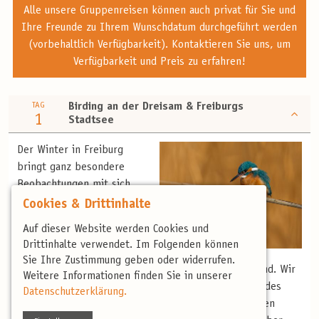
Alle unsere Gruppenreisen können auch privat für Sie und
Ihre Freunde zu Ihrem Wunschdatum durchgeführt werden
(vorbehaltlich Verfügbarkeit). Kontaktieren Sie uns, um
Verfügbarkeit und Preis zu erfahren!
TAG
Birding an der Dreisam & Freiburgs
1
Stadtsee
Der Winter in Freiburg
bringt ganz besondere
Beobachtungen mit sich.
Statt Alpenseglern und
Cookies & Drittinhalte
Zaunammern sind dann
Auf dieser Website werden Cookies und
Wasseramseln, Gänsesäger
Drittinhalte verwendet. Im Folgenden können
und Gebirgsstelzen die
Sie Ihre Zustimmung geben oder widerrufen.
Eisvogel (N. Stettler)
Highlights, die direkt in der Stadt zu beobachten sind. Wir
Weitere Informationen finden Sie in unserer
treffen uns an der Dreisam und beobachten entlang des
Datenschutzerklärung.
Flusses. Später wechseln wir zu einem der städtischen