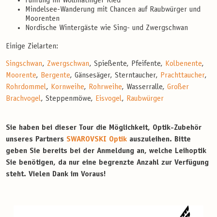
Führung im Wollmatinger Ried
Mindelsee-Wanderung mit Chancen auf Raubwürger und
Moorenten
Nordische Wintergäste wie Sing- und Zwergschwan
Einige Zielarten:
Singschwan
,
Zwergschwan
, Spießente, Pfeifente,
Kolbenente
,
Moorente
,
Bergente
, Gänsesäger, Sterntaucher,
Prachttaucher
,
Rohrdommel
,
Kornweihe
,
Rohrweihe
, Wasserralle,
Großer
Brachvogel
, Steppenmöwe,
Eisvogel
,
Raubwürger
Sie haben bei dieser Tour die Möglichkeit, Optik-Zubehör
unseres Partners
SWAROVSKI Optik
auszuleihen. Bitte
geben Sie bereits bei der Anmeldung an, welche Leihoptik
Sie benötigen, da nur eine begrenzte Anzahl zur Verfügung
steht. Vielen Dank im Voraus!