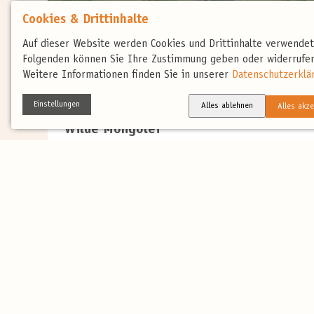
Cookies & Drittinhalte
Auf dieser Website werden Cookies und Drittinhalte verwende
Folgenden können Sie Ihre Zustimmung geben oder widerrufen
Weitere Informationen finden Sie in unserer
Datenschutzerklä
(0)
SOMMER
Einstellungen
Alles ablehnen
Alles akze
Wilde Mongolei
Die Mongolei gilt als eines der abgelegensten und
unberührtesten Gebiete auf...
Mehr
16 Tage
auf Anfrage