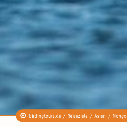
birdingtours.de
Reiseziele
Asien
Mongol