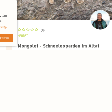
t. Im
.
rung.
(0)
HERBST
ptieren
Mongolei - Schneeleoparden im Altai
Diese einmalige Expedition führt tief in die raue, ungezähmte
Schönheit des...
Mehr
14 Tage
ab 6.190 €