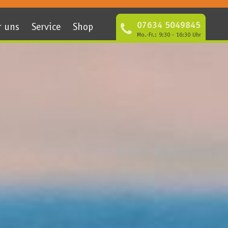
07634 5049845
r uns
Service
Shop
Mo.-Fr.: 9:30 - 16:30 Uhr