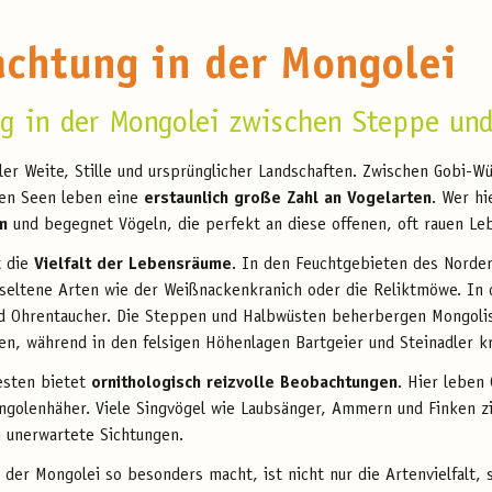
chtung in der Mongolei
g in der Mongolei zwischen Steppe un
ller Weite, Stille und ursprünglicher Landschaften. Zwischen Gobi-W
ren Seen leben eine
erstaunlich große Zahl an Vogelarten
. Wer hi
m
und begegnet Vögeln, die perfekt an diese offenen, oft rauen Le
t die
Vielfalt der Lebensräume
. In den Feuchtgebieten des Norde
 seltene Arten wie der Weißnackenkranich oder die Reliktmöwe. In 
nd Ohrentaucher. Die Steppen und Halbwüsten beherbergen Mongoli
n, während in den felsigen Höhenlagen Bartgeier und Steinadler kr
esten bietet
ornithologisch reizvolle Beobachtungen
. Hier leben
ngolenhäher. Viele Singvögel wie Laubsänger, Ammern und Finken zi
n unerwartete Sichtungen.
der Mongolei so besonders macht, ist nicht nur die Artenvielfalt, 