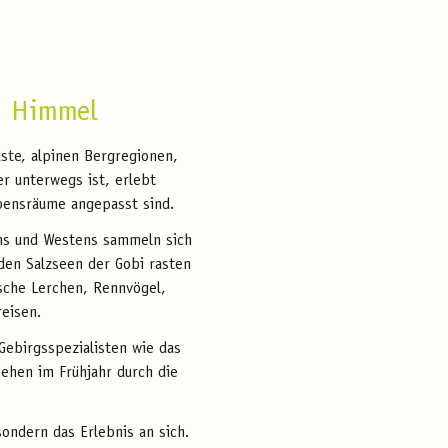
d Himmel
üste, alpinen Bergregionen,
er unterwegs ist, erlebt
bensräume angepasst sind.
ns und Westens sammeln sich
den Salzseen der Gobi rasten
sche Lerchen, Rennvögel,
eisen.
 Gebirgsspezialisten wie das
ehen im Frühjahr durch die
sondern das Erlebnis an sich.