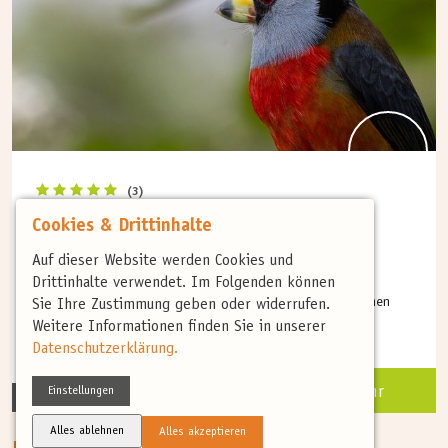
(3)
FRÜHJAHR
Cookies & Drittinhalte
Ecuadors bunte Artenvielfalt und
Auf dieser Website werden Cookies und
atemberaubende Landschaften
Drittinhalte verwendet. Im Folgenden können
Erleben Sie eine faszinierende Expedition durch die exotischen
Sie Ihre Zustimmung geben oder widerrufen.
Landschaften...
Weitere Informationen finden Sie in unserer
Datenschutzerklärung.
Mehr
Einstellungen
14 Tage
ab 5.615 €
Alles ablehnen
Alles akzeptieren