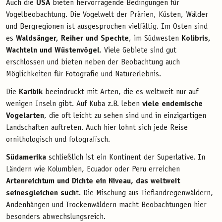
Auch die
USA
bieten hervorragende Bedingungen für
Vogelbeobachtung. Die Vogelwelt der Prärien, Küsten, Wälder
und Bergregionen ist ausgesprochen vielfältig. Im Osten sind
es
Waldsänger, Reiher und Spechte
, im Südwesten
Kolibris,
Wachteln und Wüstenvögel
. Viele Gebiete sind gut
erschlossen und bieten neben der Beobachtung auch
Möglichkeiten für Fotografie und Naturerlebnis.
Die
Karibik
beeindruckt mit Arten, die es weltweit nur auf
wenigen Inseln gibt. Auf Kuba z.B. leben
viele
endemische
Vogelarten
, die oft leicht zu sehen sind und in einzigartigen
Landschaften auftreten. Auch hier lohnt sich jede Reise
ornithologisch und fotografisch.
Südamerika
schließlich ist ein Kontinent der Superlative. In
Ländern wie Kolumbien, Ecuador oder Peru erreichen
Artenreichtum und Dichte ein Niveau, das weltweit
seinesgleichen such
t. Die Mischung aus Tieflandregenwäldern,
Andenhängen und Trockenwäldern macht Beobachtungen hier
besonders abwechslungsreich.