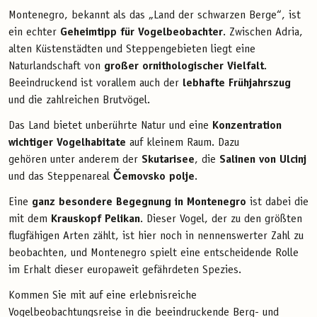
Montenegro, bekannt als das „Land der schwarzen Berge“, ist
ein echter
Geheimtipp für Vogelbeobachter
. Zwischen Adria,
alten Küstenstädten und Steppengebieten liegt eine
Naturlandschaft von
großer ornithologischer Vielfalt
.
Beeindruckend ist vorallem auch der
lebhafte Frühjahrszug
und die zahlreichen Brutvögel.
Das Land bietet unberührte Natur und eine
Konzentration
wichtiger Vogelhabitate
auf kleinem Raum. Dazu
gehören unter anderem der
Skutarisee
, die
Salinen von Ulcinj
und das Steppenareal
Čemovsko polje
.
Eine
ganz besondere Begegnung in Montenegro
ist dabei die
mit dem
Krauskopf Pelikan
. Dieser Vogel, der zu den größten
flugfähigen Arten zählt, ist hier noch in nennenswerter Zahl zu
beobachten, und Montenegro spielt eine entscheidende Rolle
im Erhalt dieser europaweit gefährdeten Spezies.
Kommen Sie mit auf eine erlebnisreiche
Vogelbeobachtungsreise in die beeindruckende Berg- und