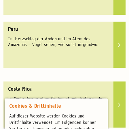
Peru
Im Herzschlag der Anden und im Atem des
Amazonas – Vögel sehen, wie sonst nirgendwo.
Costa Rica
In Costa Rica erleben Sie leuchtende Kolibris, den
majestätischen Quetzal und eine beeindruckende
Cookies & Drittinhalte
Vielfalt tropischer Vogelarten
Auf dieser Website werden Cookies und
Drittinhalte verwendet. Im Folgenden können