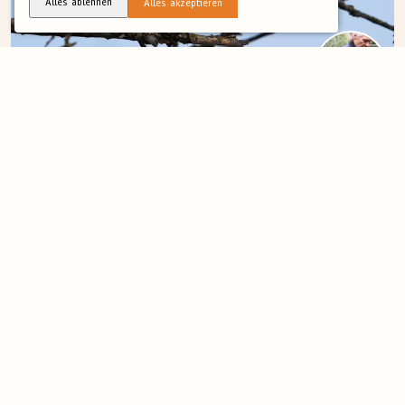
Alles ablehnen
Alles akzeptieren
(17)
FRÜHJAHR
Finnlands hoher Norden
In Kooperation mit unseren finnischen Partnern ist diese Tour in den
letzten...
Mehr
7 Tage
ab 3.650 €
In den Tälern...
Finnisch-Lapplands mit unberührten Wäldern, weiten