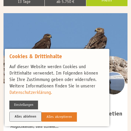
Mehr
13 Tage
ab 5.750 €
Cookies & Drittinhalte
Auf dieser Website werden Cookies und
Drittinhalte verwendet. Im Folgenden können
Sie Ihre Zustimmung geben oder widerrufen.
Weitere Informationen finden Sie in unserer
Datenschutzerklärung.
(6)
HERBST
Einstellungen
Vogelzug am Schwarzen Meer und Svanetien
Alles ablehnen
Alles akzeptieren
Georgien vereint auf eine ganz einzigartige Weise die
Möglichkeiten, sehr schwer...