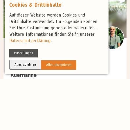
Cookies & Drittinhalte
Auf dieser Website werden Cookies und
Drittinhalte verwendet. Im Folgenden können
Sie Ihre Zustimmung geben oder widerrufen.
Weitere Informationen finden Sie in unserer
Datenschutzerklärung.
(2)
Einstellungen
FRÜHJAHR
Alles ablehnen
Alles akzeptieren
Litauen: Die eindrucksvolle Balz der
Auerhähne
Das baltische Litauen ist bekannt für sein stabiles Vorkommen aller
drei...
Mehr
7 Tage
auf Anfrage