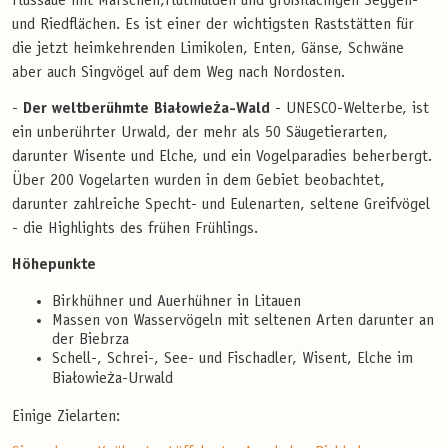
Flussaue mit Marschen,Flutmulden und großflächigen Seggen-
und Riedflächen. Es ist einer der wichtigsten Raststätten für
die jetzt heimkehrenden Limikolen, Enten, Gänse, Schwäne
aber auch Singvögel auf dem Weg nach Nordosten.
-
Der weltberühmte Białowieża-Wald
- UNESCO-Welterbe, ist
ein unberührter Urwald, der mehr als 50 Säugetierarten,
darunter Wisente und Elche, und ein Vogelparadies beherbergt.
Über 200 Vogelarten wurden in dem Gebiet beobachtet,
darunter zahlreiche Specht- und Eulenarten, seltene Greifvögel
- die Highlights des frühen Frühlings.
Höhepunkte
Birkhühner und Auerhühner in Litauen
Massen von Wasservögeln mit seltenen Arten darunter an
der Biebrza
Schell-, Schrei-, See- und Fischadler, Wisent, Elche im
Białowieża-Urwald
Einige Zielarten: