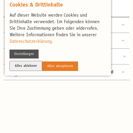
Litauens zu erkunden.
Cookies & Drittinhalte
Auf dieser Website werden Cookies und
TAG
Drittinhalte verwendet. Im Folgenden können
Dzukija-Nationalpark - Auerhahn-Tag
2
Sie Ihre Zustimmung geben oder widerrufen.
Weitere Informationen finden Sie in unserer
TAG
Dzukija-Nationalpark – Birkhuhntag
Datenschutzerklärung.
3
TAG
Biebrza-Nationalpark - die Perlen des
Einstellungen
4
Biebrza-Feuchtgebietes
Alles ablehnen
Alles akzeptieren
TAG
Biebrza-Nationalpark - Białowieża -Wald
5
TAG
Białowieża-Wald - Urwalderlebnis
6
TAG
Białowieża-Nationalpark - Wisent-Safari und
7
Spaziergang durch das „Strenge Reservat“
TAG
Białowieża-Nationalpark - Abreise aus
8
Warschau (oder Vilnius)