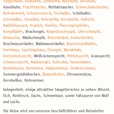
Singschwan
,
Knäkente
,
Löffelente
,
Auerhuhn
,
Birkhuhn
,
Haselhuhn,
Prachttaucher
, Rothalstaucher,
Schwarzhalstaucher
,
Rohrdommel
,
Schwarzstorch
,
Fischadler
, Schelladler,
Schreiadler
,
Seeadle
r,
Rohrweihe
,
Kornweihe
,
Habicht
,
Raufußbussard
,
Kranich
,
Kiebitz
,
Flussregenpfeifer
,
Kampfläufer
, Brachvogel,
Regenbrachvogel
,
Uferschnepfe
,
Bekassine
, Waldschnepfe,
Rotschenkel
,
Grünschenkel
,
Bruchwasserläufer, Waldwasserläufer,
Alpenstrandläufer
,
Steinkauz
,
Sperlingskauz
,
Eisvogel
,
Wendehals
,
Dreizehenspecht
, Weißrückenspecht,
Mittelspecht
, Grauspecht,
Schwarzspecht
,
Raubwürger
,
Kolkrabe
,
Tannenhäher
,
Beutelmeise
,
Bartmeise
,
Haubenmeise
,
Seidenschwanz
,
Sommergoldhähnchen,
Blaukehlchen
, Zitronenstelze,
Kernbeißer, Rohrammer.
Gelegenheit, einige attraktive Säugetierarten zu sehen: Wisent,
Elch, Rothirsch, Dachs, Schneehase, sowie Fußspuren von Wolf
und Luchs.
Die Reise wird von unserem Geschäftsführer und Reiseleiter