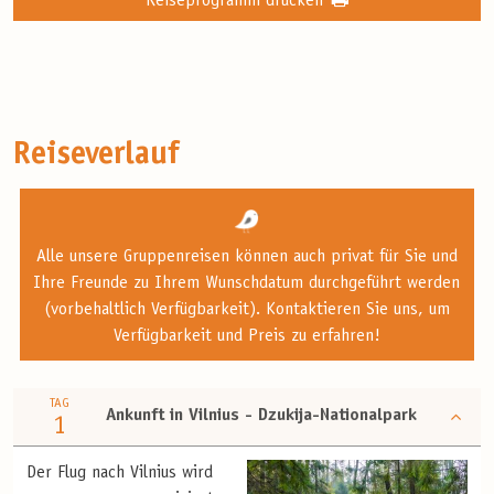
Reiseprogramm drucken
Reiseverlauf
Alle unsere Gruppenreisen können auch privat für Sie und
Ihre Freunde zu Ihrem Wunschdatum durchgeführt werden
(vorbehaltlich Verfügbarkeit). Kontaktieren Sie uns, um
Verfügbarkeit und Preis zu erfahren!
TAG
Ankunft in Vilnius - Dzukija-Nationalpark
1
Der Flug nach Vilnius wird