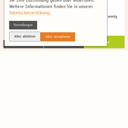
Sie Ihre Zustimmung geben oder widerrufen.
Bartkauz, Birkhuhn und Wisente –
Weitere Informationen finden Sie in unserer
Vorfrühling in Weißrussland
Datenschutzerklärung.
Weißrussland ist ein reines Agrarland, mit riesigen Wäldern, wenig
erschlossenen...
Einstellungen
Alles ablehnen
Alles akzeptieren
Mehr
8 Tage
auf Anfrage
Reiseziele
Wissen
Deutschland
Vogelbeobachtungstipps
Europa
Artenlexikon
Bestimmungsvideos
Service
Blog
Reisekatalog
Blog