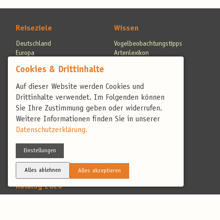
Reiseziele
Wissen
Deutschland
Vogelbeobachtungstipps
Europa
Artenlexikon
Bestimmungsvideos
Cookies & Drittinhalte
Auf dieser Website werden Cookies und
Service
Blog
Drittinhalte verwendet. Im Folgenden können
Reisekatalog
Blog
Sie Ihre Zustimmung geben oder widerrufen.
Fragen & Antworten
Weitere Informationen finden Sie in unserer
Reiseversicherung
Shop
Datenschutzerklärung.
Reisebewertungen
Optik
Einstellungen
Ausrüstung
Geschenkgutschein
Alles ablehnen
Alles akzeptieren
Katalog 2026