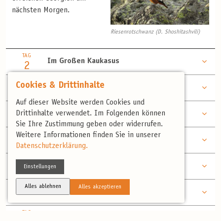
nächsten Morgen.
Riesenrotschwanz (D. Shoshitashvili)
TAG
Im Großen Kaukasus
2
TAG
Cookies & Drittinhalte
Unterhalb des Kazbegi
3
Auf dieser Website werden Cookies und
TAG
Drittinhalte verwendet. Im Folgenden können
Sno-Valley
4
Sie Ihre Zustimmung geben oder widerrufen.
TAG
Weitere Informationen finden Sie in unserer
Großer Kaukasus und Tbilissi
5
Datenschutzerklärung.
TAG
Federgrassteppe in Kachetien
Einstellungen
6
TAG
Alles ablehnen
Alles akzeptieren
Dilijan-Wald und Sewansee
7
TAG
Vardebyats und Norovank