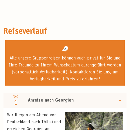
Reiseverlauf
Alle unsere Gruppenreisen können auch privat für Sie und
Ihre Freunde zu Ihrem Wunschdatum durchgeführt werden
(vorbehaltlich Verfügbarkeit). Kontaktieren Sie uns, um
Verfügbarkeit und Preis zu erfahren!
TAG
Anreise nach Georgien
1
Wir fliegen am Abend von
Deutschland nach Tbilisi und
erreichen Georgien am