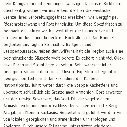
dem Königshuhn und dem langschwänzigen Kaukasus-Birkhuhn.
Gleichzeitig widmen wir uns Arten, die hier die westliche
Grenze ihres Verbreitungsgebiets erreichen, wie Berggimpel,
Riesenrotschwanz und Rotstirngirlitz. Um diese Spezialisten zu
beobachten, fahren wir bis weit über die Baumgrenze und
steigen in die schneebedeckten Hochtäler auf. Am Himmel
begleiten uns täglich Steinadler, Bartgeier und
Steppenbussarde. Neben der Avifauna hält die Region auch eine
beeindruckende Säugetierwelt bereit: Es gehört nicht viel Glück
dazu Bären und Steinböcke zu sehen. Sehr wahrscheinlich
begegnen wir auch dem Luchs. Unsere Expedition beginnt im
georgischen Tbilisi mit der Erkundung des Kazbegi-
Nationalparks, führt weiter durch die Steppe Kachetiens und
überquert schließlich die Grenze nach Armenien. Dort erwarten
uns der riesige Sewansee, das Vedi-Tal, die vogelreichen
Armash-Teiche und zum Abschluss der schneebedeckte Berg
Aragats im Kleinen Kaukasus. Begleitet und geführt werden wir
von lokalen georgischen und armenischen Ornithologen und
Zoologen. Durch unsere Teilnahme unterstützen wir deren