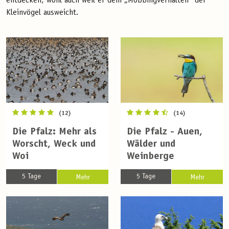
entdecken, wohl auch weil er dem „Mobbingverhalten“ der
Kleinvögel ausweicht.
(12)
(14)
Die Pfalz: Mehr als
Die Pfalz - Auen,
Worscht, Weck und
Wälder und
Woi
Weinberge
5 Tage
5 Tage
Mehr
Mehr