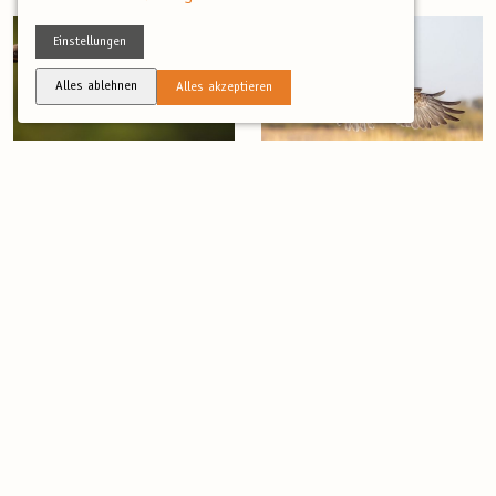
Einstellungen
Alles ablehnen
Alles akzeptieren
(5)
(3)
Fotoreise –
Vogelfotoreise La
Südfrankreich im
Mancha – Spaniens
Spätsommer
Steppe und
Lagunen im Frühjahr
8 Tage
Mehr
6 Tage
Mehr