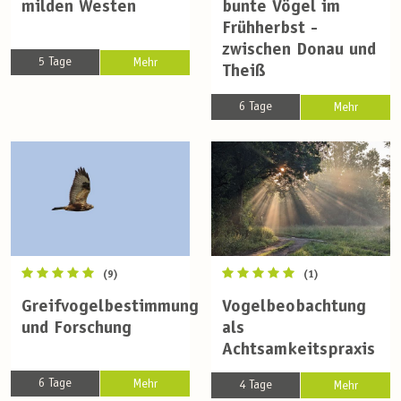
milden Westen
bunte Vögel im
Frühherbst -
zwischen Donau und
5 Tage
Mehr
Theiß
6 Tage
Mehr
(9)
(1)
Greifvogelbestimmung
Vogelbeobachtung
und Forschung
als
Achtsamkeitspraxis
6 Tage
Mehr
4 Tage
Mehr