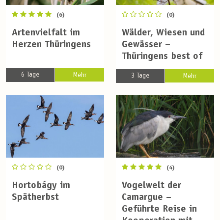
(6)
(0)
Artenvielfalt im
Wälder, Wiesen und
Herzen Thüringens
Gewässer –
Thüringens best of
6 Tage
Mehr
3 Tage
Mehr
(0)
(4)
Hortobágy im
Vogelwelt der
Spätherbst
Camargue –
Geführte Reise in