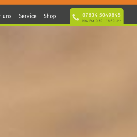
07634 5049845
r uns
Service
Shop
Mo.-Fr.: 9:30 - 16:30 Uhr