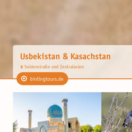
Usbekistan & Kasachstan
Seidenstraße und Zentralasien
birdingtours.de