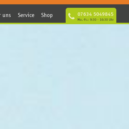
07634 5049845
r uns
Service
Shop
Mo.-Fr.: 9:30 - 16:30 Uhr