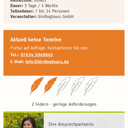
Reisecode:
DON01
Dauer:
5 Tage / 4 Nächte
Teilnehmer:
7 bis 14 Personen
Veranstalter:
birdingtours GmbH
Aktuell keine Termine
Preise auf Anfrage. Kontaktieren Sie uns:
Tel.:
07634 5049845
E-Mail:
info@birdingtours.de
2 Federn - geringe Anforderungen
Ihre Ansprechpartnerin