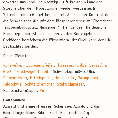
erwarten uns Pirol und Nachtigall. Oft kreisen Milane und
Störche über dem Moos. Immer wieder werden auch
Seltenheiten im Gebiet beobachtet. Als schöner Kontrast dient
die Schwäbische Alb mit dem Biosphärenreservat "Ehemaliger
Truppenübungsplatz Münsingen". Hier gehören Heidelerche,
Baumpieper und Steinschmätzer zu den Brutvögeln und
Orchideen bereichern die Wiesenflora. Mit Glück kann der Uhu
beobachtet werden.
Einige Zielarten:
Rohrweihe
,
Flussregenpfeifer
,
Flussseeschwalbe
,
Bekassine
,
Großer Brachvogel
,
Kiebitz
, Schwarzkopfmöwe, Uhu,
Bienenfresser
,
Mittelspecht
,
Heidelerche
,
Baumpieper
,
Feldschwirl
,
Schwarzkehlchen
,
Steinschmätzer
,
Halsbandschnäpper,
Pirol
.
Höhepunkte
Auwald und Bienenfresser:
Schurrsee, Auwald und das
Gundelfinger Moos: Biber, Pirol, Halsbandschnäpper,