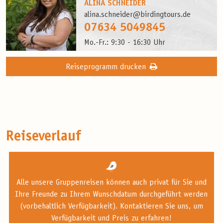
ALINA SCHNEIDER
alina.schneider@birdingtours.de
07634 5049845
Mo.-Fr.: 9:30 - 16:30 Uhr
Reiseprogramm drucken
Reiseverlauf
Alle unsere Gruppenreisen können auch privat für Sie und
Ihre Freunde zu Ihrem Wunschdatum durchgeführt werden
(vorbehaltlich Verfügbarkeit). Kontaktieren Sie uns, um
Verfügbarkeit und Preis zu erfahren!