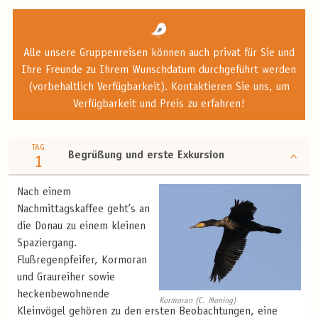
Alle unsere Gruppenreisen können auch privat für Sie und
Ihre Freunde zu Ihrem Wunschdatum durchgeführt werden
(vorbehaltlich Verfügbarkeit). Kontaktieren Sie uns, um
Verfügbarkeit und Preis zu erfahren!
TAG
Begrüßung und erste Exkursion
1
Nach einem
Nachmittagskaffee geht’s an
die Donau zu einem kleinen
Spaziergang.
Flußregenpfeifer, Kormoran
und Graureiher sowie
heckenbewohnende
Kormoran (C. Moning)
Kleinvögel gehören zu den ersten Beobachtungen, eine