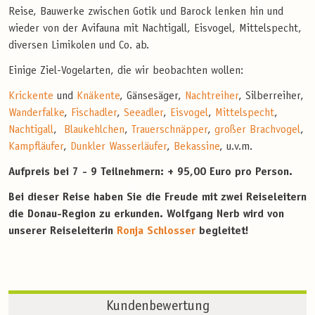
Reise, Bauwerke zwischen Gotik und Barock lenken hin und
wieder von der Avifauna mit Nachtigall, Eisvogel, Mittelspecht,
diversen Limikolen und Co. ab.
Einige Ziel-Vogelarten, die wir beobachten wollen:
Krickente
und
Knäkente
, Gänsesäger,
Nachtreiher
, Silberreiher,
Wanderfalke
,
Fischadler
,
Seeadler
,
Eisvogel
,
Mittelspecht
,
Nachtigall
,
Blaukehlchen
,
Trauerschnäpper
,
großer Brachvogel
,
Kampfläufer
,
Dunkler Wasserläufer
,
Bekassine
, u.v.m.
Aufpreis bei 7 - 9 Teilnehmern: + 95,00 Euro pro Person.
Bei dieser Reise haben Sie die Freude mit zwei Reiseleitern
die Donau-Region zu erkunden. Wolfgang Nerb wird von
unserer Reiseleiterin
Ronja Schlosser
begleitet!
Kundenbewertung