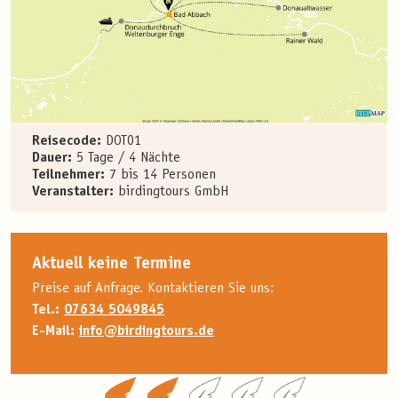
Reisecode:
DOT01
Dauer:
5 Tage / 4 Nächte
Teilnehmer:
7 bis 14 Personen
Veranstalter:
birdingtours GmbH
Aktuell keine Termine
Preise auf Anfrage. Kontaktieren Sie uns:
Tel.:
07634 5049845
E-Mail:
info@birdingtours.de