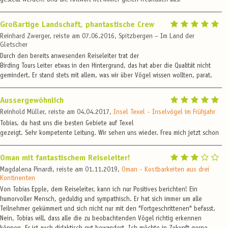
gestellt werden. Und die Antwort fiel immer gleich freundlich aus.
Großartige Landschaft, phantastische Crew
Reinhard Zwerger, reiste am 07.06.2016, Spitzbergen – Im Land der
Gletscher
Durch den bereits anwesenden Reiseleiter trat der
Birding Tours Leiter etwas in den Hintergrund, das hat aber die Qualität nicht
gemindert. Er stand stets mit allem, was wir über Vögel wissen wollten, parat.
Aussergewöhnlich
Reinhold Müller, reiste am 04.04.2017,
Insel Texel - Inselvögel im Frühjahr
Tobias, du hast uns die besten Gebiete auf Texel
gezeigt. Sehr kompetente Leitung. Wir sehen uns wieder. Freu mich jetzt schon
Oman mit fantastischem Reiseleiter!
Magdalena Pinardi, reiste am 01.11.2019,
Oman - Kostbarkeiten aus drei
Kontinenten
Von Tobias Epple, dem Reiseleiter, kann ich nur Positives berichten! Ein
humorvoller Mensch, geduldig und sympathisch. Er hat sich immer um alle
Teilnehmer gekümmert und sich nicht nur mit den "Fortgeschrittenen" befasst.
Nein, Tobias will, dass alle die zu beobachtenden Vögel richtig erkennen