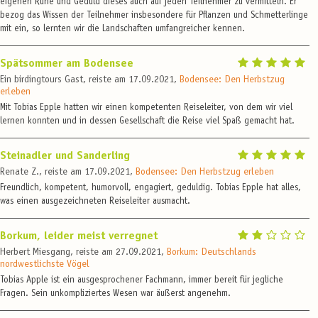
eigenen Ruhe und Geduld dieses auch auf jeden Teilnehmer zu vermitteln. Er
bezog das Wissen der Teilnehmer insbesondere für Pflanzen und Schmetterlinge
mit ein, so lernten wir die Landschaften umfangreicher kennen.
Spätsommer am Bodensee
Ein birdingtours Gast, reiste am 17.09.2021,
Bodensee: Den Herbstzug
erleben
Mit Tobias Epple hatten wir einen kompetenten Reiseleiter, von dem wir viel
lernen konnten und in dessen Gesellschaft die Reise viel Spaß gemacht hat.
Steinadler und Sanderling
Renate Z., reiste am 17.09.2021,
Bodensee: Den Herbstzug erleben
Freundlich, kompetent, humorvoll, engagiert, geduldig. Tobias Epple hat alles,
was einen ausgezeichneten Reiseleiter ausmacht.
Borkum, leider meist verregnet
Herbert Miesgang, reiste am 27.09.2021,
Borkum: Deutschlands
nordwestlichste Vögel
Tobias Apple ist ein ausgesprochener Fachmann, immer bereit für jegliche
Fragen. Sein unkompliziertes Wesen war äußerst angenehm.