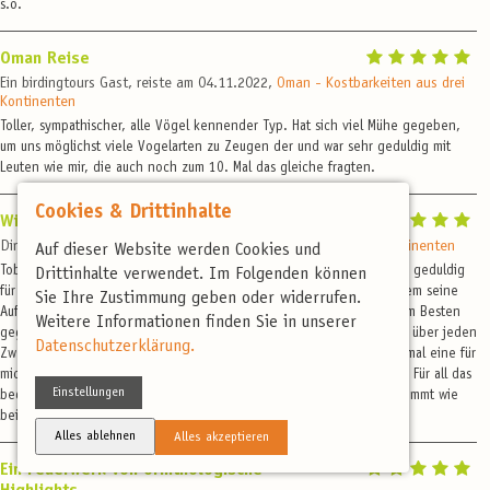
s.o.
Oman Reise
Ein birdingtours Gast, reiste am 04.11.2022,
Oman - Kostbarkeiten aus drei
Kontinenten
Toller, sympathischer, alle Vögel kennender Typ. Hat sich viel Mühe gegeben,
um uns möglichst viele Vogelarten zu Zeugen der und war sehr geduldig mit
Leuten wie mir, die auch noch zum 10. Mal das gleiche fragten.
Cookies & Drittinhalte
Wirklich toll!
Dirk T., reiste am 04.11.2022,
Oman - Kostbarkeiten aus drei Kontinenten
Auf dieser Website werden Cookies und
Tobias ist ein toller Reiseleiter, wunderbar kompetent und hat extrem geduldig
Drittinhalte verwendet. Im Folgenden können
für „ornithologische Ordnung“ in unseren Köpfen gesorgt. Er hat jedem seine
Sie Ihre Zustimmung geben oder widerrufen.
Aufmerksamkeit geschenkt, abends auch noch wirklich gute Witze zum Besten
Weitere Informationen finden Sie in unserer
gegeben und tolle Stories von seinen Reisen erzählt. fachlich war er über jeden
Datenschutzerklärung.
Zweifel erhaben und ist ein sehr guter Landeskenner. Wenn es nochmal eine für
mich interessante Reise mit ihm gibt, bin ich sofort wieder mit dabei. Für all das
Einstellungen
bedanke ich mich ganz herzlich, denn wenn etwas so von Herzen kommt wie
bei ihm, bleibt all das Erlebte im Gedächtnis!
Alles ablehnen
Alles akzeptieren
Ein Feuerwerk von ornithologische