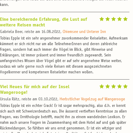
kann.
Eine bereichernde Erfahrung, die Lust auf
weitere Reisen macht
Gabriela Beer, reiste am 16.08.2022,
Chiemsee und Unterer Inn
Tobias Epple ist ein sehr angenehmer zuvorkommender Reiseleiter. Aufmerksam
kümmert er sich nicht nur um alle TeilnehmerInnen und deren zahlreiche
Fragen, sondern hat auch immer die Vögel im Blick, gibt Hinweise und
Erklärungen, ist immer präsent und immer freundlich zugewandt. Sein
umfangreiches Wissen über Vögel gibt er auf sehr angenehme Weise weiter,
sodass wir sehr gerne noch viele Reisen mit diesem ausgezeichneten
Vogelkenner und kompetenen Reiseleiter machen wollen.
Viel Neues für mich auf der Insel
Wangerooge!
Ursula Rätz, reiste am 03.10.2022,
Herbstlicher Vogelzug auf Wangerooge
Tobias Epple ist ein echter Crack! Er ist sogar mehrsprachig, also d.h. er kennt
sich auch mit Schweizerdeutsch aus. Die äusserst vertieften Kenntnisse zu allen
Fragen, was Ornithologie betrifft, macht ihn zu einem wandelnden Lexikon. Er
nahm auch unsere Fragen im Zusammenhang mit dem Hotel auf und gab später
Rückmeldungen. So fühlten wir uns ernst genommen. Er ist ein witziger und