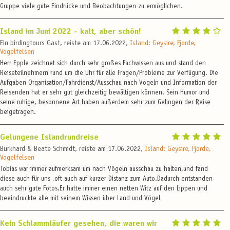
Gruppe viele gute Eindrücke und Beobachtungen zu ermöglichen.
Island im Juni 2022 - kalt, aber schön!
Ein birdingtours Gast, reiste am 17.06.2022,
Island: Geysire, Fjorde,
Vogelfelsen
Herr Epple zeichnet sich durch sehr großes Fachwissen aus und stand den
Reiseteilnehmern rund um die Uhr für alle Fragen/Probleme zur Verfügung. Die
Aufgaben Organisation/Fahrdienst/Ausschau nach Vögeln und Information der
Reisenden hat er sehr gut gleichzeitig bewältigen können. Sein Humor und
seine ruhige, besonnene Art haben außerdem sehr zum Gelingen der Reise
beigetragen.
Gelungene Islandrundreise
Burkhard & Beate Schmidt, reiste am 17.06.2022,
Island: Geysire, Fjorde,
Vogelfelsen
Tobias war immer aufmerksam um nach Vögeln ausschau zu halten,und fand
diese auch für uns ,oft auch auf kurzer Distanz zum Auto.Dadurch entstanden
auch sehr gute Fotos.Er hatte immer einen netten Witz auf den Lippen und
beeindruckte alle mit seinem Wissen über Land und Vögel
Kein Schlammläufer gesehen, die waren wir