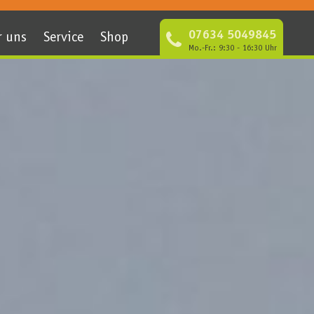
07634 5049845
r uns
Service
Shop
Mo.-Fr.: 9:30 - 16:30 Uhr