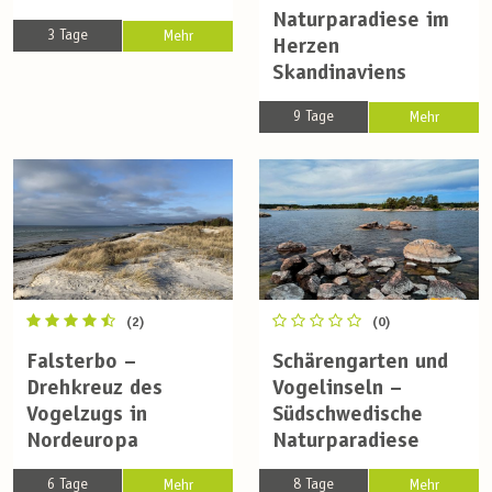
Naturparadiese im
3 Tage
Mehr
Herzen
Skandinaviens
9 Tage
Mehr
(2)
(0)
Falsterbo –
Schärengarten und
Drehkreuz des
Vogelinseln –
Vogelzugs in
Südschwedische
Nordeuropa
Naturparadiese
6 Tage
8 Tage
Mehr
Mehr