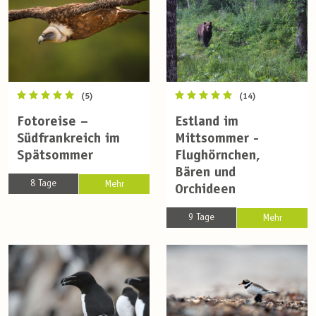
(5)
(14)
Fotoreise –
Estland im
Südfrankreich im
Mittsommer -
Spätsommer
Flughörnchen,
Bären und
8 Tage
Mehr
Orchideen
9 Tage
Mehr