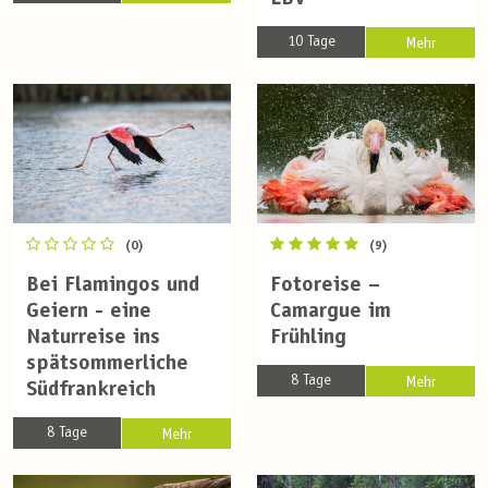
LBV
10 Tage
Mehr
(0)
(9)
Bei Flamingos und
Fotoreise –
Geiern - eine
Camargue im
Naturreise ins
Frühling
spätsommerliche
8 Tage
Mehr
Südfrankreich
8 Tage
Mehr