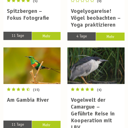
(5)
(0)
Spitzbergen –
Vogelyogareise!
Fokus Fotografie
Vögel beobachten –
Yoga praktizieren
11 Tage
Mehr
4 Tage
Mehr
(15)
(4)
Am Gambia River
Vogelwelt der
Camargue –
Geführte Reise in
Kooperation mit
11 Tage
Mehr