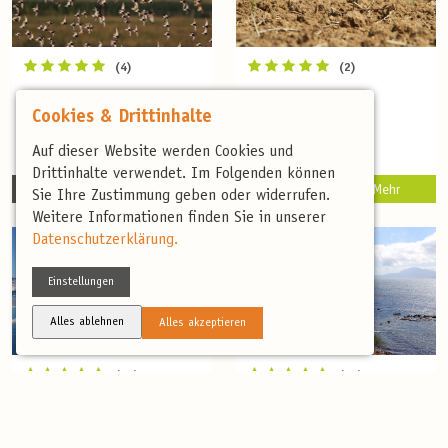
(4)
(2)
Dithmarscher
Soester Börde
Cookies & Drittinhalte
Wattenmeer
Auf dieser Website werden Cookies und
Drittinhalte verwendet. Im Folgenden können
5 Tage
3 Tage
Mehr
Mehr
Sie Ihre Zustimmung geben oder widerrufen.
Weitere Informationen finden Sie in unserer
Datenschutzerklärung.
Einstellungen
Alles ablehnen
Alles akzeptieren
(40)
(36)
Spitzbergen – Im
Spektakulärer
Land der Gletscher
Greifvogelzug an