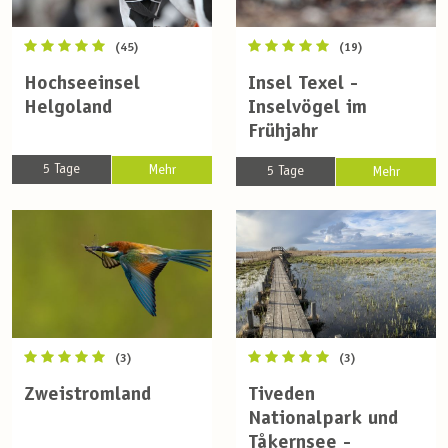
(45)
(19)
Hochseeinsel
Insel Texel -
Helgoland
Inselvögel im
Frühjahr
5 Tage
Mehr
5 Tage
Mehr
(3)
(3)
Zweistromland
Tiveden
Nationalpark und
Tåkernsee -