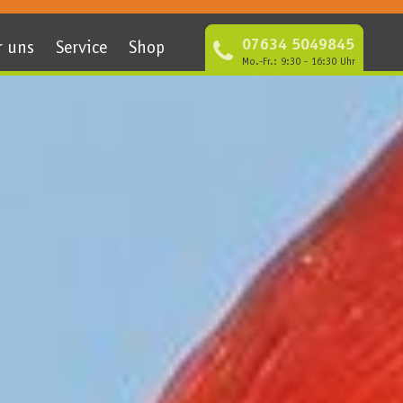
07634 5049845
r uns
Service
Shop
Mo.-Fr.: 9:30 - 16:30 Uhr