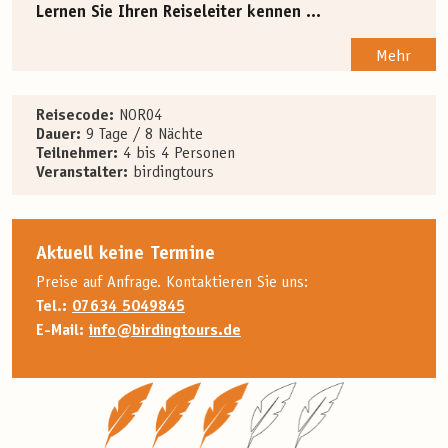
Lernen Sie Ihren Reiseleiter kennen ...
Mehr
Reisecode:
NOR04
Dauer:
9 Tage / 8 Nächte
Teilnehmer:
4 bis 4 Personen
Veranstalter:
birdingtours
Aktuell keine Termine
Preise auf Anfrage. Kontaktieren Sie uns:
Tel.:
07634 5049845
E-Mail:
info@birdingtours.de