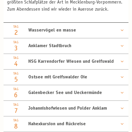
größten Schlafplätze der Art in Mecklenburg-Vorpommern.
Zum Abendessen sind wir wieder in Auerose zurück.
TAG
Wasservögel en masse
2
TAG
Anklamer Stadtbruch
3
TAG
NSG Karrendorfer Wiesen und Greifswald
4
TAG
Ostsee mit Greifswalder Oie
5
TAG
Galenbecker See und Ueckermünde
6
TAG
Johannishofwiesen und Polder Anklam
7
TAG
Nahexkursion und Rückreise
8