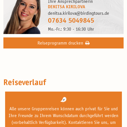
Ihre Ansprechpartnerin
DENITSA KIRILOVA
denitsa.kirilova@birdingtours.de
07634 5049845
Mo.-Fr.: 9:30 - 16:30 Uhr
Reiseprogramm drucken
Reiseverlauf
Alle unsere Gruppenreisen können auch privat für Sie und
Ihre Freunde zu Ihrem Wunschdatum durchgeführt werden
(vorbehaltlich Verfügbarkeit). Kontaktieren Sie uns, um