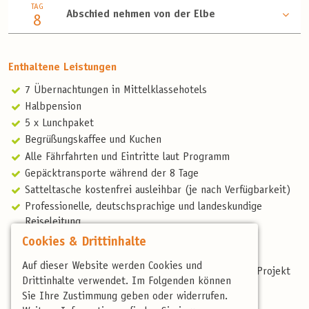
TAG
Abschied nehmen von der Elbe
8
Enthaltene Leistungen
7 Übernachtungen in Mittelklassehotels
Halbpension
5 x Lunchpaket
Begrüßungskaffee und Kuchen
Alle Fährfahrten und Eintritte laut Programm
Gepäcktransporte während der 8 Tage
Satteltasche kostenfrei ausleihbar (je nach Verfügbarkeit)
Professionelle, deutschsprachige und landeskundige
Reiseleitung
Artenliste
Cookies & Drittinhalte
Reisebericht
Auf dieser Website werden Cookies und
Spende Höhbeck-Projekt, mehr unter: Wiedehopf-Projekt
Drittinhalte verwendet. Im Folgenden können
Höhbeck (birdingtours.de)
Sie Ihre Zustimmung geben oder widerrufen.