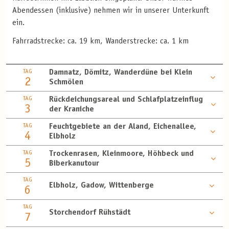
Abendessen (inklusive) nehmen wir in unserer Unterkunft
ein.
Fahrradstrecke: ca. 19 km, Wanderstrecke: ca. 1 km
TAG
Damnatz, Dömitz, Wanderdüne bei Klein
2
Schmölen
TAG
Rückdeichungsareal und Schlafplatzeinflug
3
der Kraniche
TAG
Feuchtgebiete an der Aland, Eichenallee,
4
Elbholz
TAG
Trockenrasen, Kleinmoore, Höhbeck und
5
Biberkanutour
TAG
Elbholz, Gadow, Wittenberge
6
TAG
Storchendorf Rühstädt
7