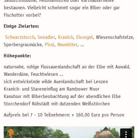
Sandstrohblume, Feldmannstreu oder Karthäusernelke
bestaunen. Vielleicht schwimmt sogar ein Biber oder gar
Fischotter vorbei?
Einige Zielarten:
Schwarzstorch
,
Seeadler
,
Kranich
,
Eisvogel
, Wiesenschafstelze,
Sperbergrasmücke,
Pirol
,
Neuntöter
, ...
Höhepunkte:
naturnahe, ruhige Flussauenlandschaft an der Elbe mit Auwald,
Wanderdüne, Feuchtwiesen ...
sich entwickelnde wilde Auenlandschaft bei Lenzen
Kranich- und Stareneinflug am Rambower Moor
Kanutour mit Biberbeobachtung auf der abendlichen Elbe
Storchendorf Rühstädt mit dutzenden Weißstörchen
Aufpreis bei 7 - 10 Teilnehmern: + 160,00 Euro pro Person