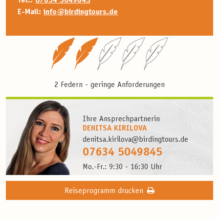
Tel.:
07634 5049845
E-Mail:
info@birdingtours.de
2 Federn - geringe Anforderungen
Ihre Ansprechpartnerin
DENITSA KIRILOVA
denitsa.kirilova@birdingtours.de
07634 5049845
Mo.-Fr.: 9:30 - 16:30 Uhr
Reiseprogramm drucken