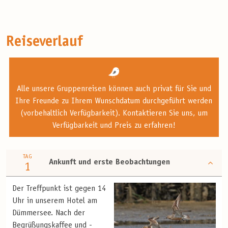
Reiseverlauf
Alle unsere Gruppenreisen können auch privat für Sie und
Ihre Freunde zu Ihrem Wunschdatum durchgeführt werden
(vorbehaltlich Verfügbarkeit). Kontaktieren Sie uns, um
Verfügbarkeit und Preis zu erfahren!
TAG
Ankunft und erste Beobachtungen
1
Der Treffpunkt ist gegen 14
Uhr in unserem Hotel am
Dümmersee. Nach der
Begrüßungskaffee und -