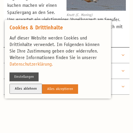
kuchen machen wir einen
Spaziergang an den See.
Knutt (C. Moning)
Uns erwartet ein vielstimmiges Vogelkonzert am Seeufer.
Daneben eine Vielzahl von Wasser- und Watvögel. Auch mit
Cookies & Drittinhalte
Zugvögeln ist noch zu rechnen.
Auf dieser Website werden Cookies und
Drittinhalte verwendet. Im Folgenden können
Sie Ihre Zustimmung geben oder widerrufen.
TAG
Per Fahrrad um den Dümmersee
2
Weitere Informationen finden Sie in unserer
Datenschutzerklärung.
TAG
Moore, Bekassine und mehr
3
Einstellungen
TAG
Auf Wiedersehen im Dümmerland!
4
Alles ablehnen
Alles akzeptieren
Enthaltene Leistungen
Programm wie beschrieben
3 Übernachtungen in einem angenehmen Hotel