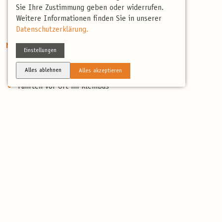
Sie Ihre Zustimmung geben oder widerrufen.
Artenliste
Weitere Informationen finden Sie in unserer
Reisebericht
Datenschutzerklärung.
Nicht enthaltene Leistungen
Einstellungen
Eigene An- und Abreise
Alles ablehnen
Alles akzeptieren
Nicht erwähnte Verpflegung
Fahrten vor Ort im Kleinbus
Persönliche Ausgaben & Trinkgelder
Reiseversicherung:
www.birdingtours.de/service/reiseversicherung/ (gerne
beraten wir Sie persönlich)
Reiseberichte
Reisebericht April 2025