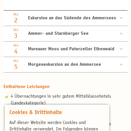
TAG
Exkursion an das Südende des Ammersees
2
TAG
Ammer- und Starnberger See
3
TAG
Murnauer Moos und Paterzeller Eibenwald
4
TAG
Morgenexkursion an den Ammersee
5
Enthaltene Leistungen
4 Übernachtungen in sehr gutem Mittelklassehotels
(Landeskategorie)
Halbpension
Cookies & Drittinhalte
Begrüßungskaffee
Auf dieser Website werden Cookies und
Professionelle, deutschsprachige und landeskundige
Drittinhalte verwendet. Im Folgenden können
Reiseleitung