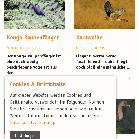
Kongo Raupenfänger
Kornweihe
Ampephaga petiti
Circus cyaneus
Der Kongo Raupenfänger ist
Elegant, verzaubernd,
eine noch wenig
faszinierend – dabei fliegt
beschriebene Vogelart aus
doch bloß eine männliche …
der …
AUF 59 REISEN
Cookies & Drittinhalte
AUF 69 REISEN
Auf dieser Website werden Cookies und
Drittinhalte verwendet. Im Folgenden können
Sie Ihre Zustimmung geben oder widerrufen.
Weitere Informationen finden Sie in unserer
Datenschutzerklärung.
Einstellungen