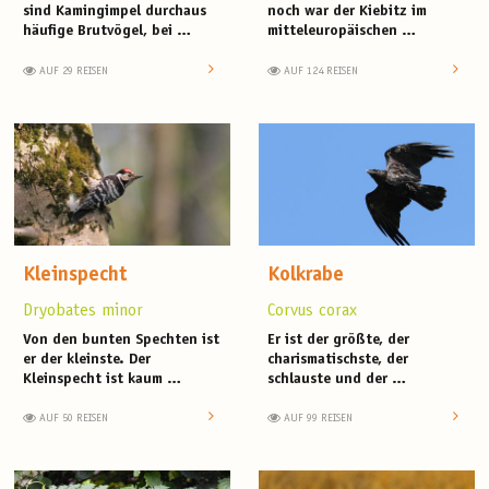
sind Kamingimpel durchaus
noch war der Kiebitz im
häufige Brutvögel, bei …
mitteleuropäischen …
AUF 29 REISEN
AUF 124 REISEN
Kleinspecht
Kolkrabe
Dryobates minor
Corvus corax
Von den bunten Spechten ist
Er ist der größte, der
er der kleinste. Der
charismatischste, der
Kleinspecht ist kaum …
schlauste und der …
AUF 50 REISEN
AUF 99 REISEN