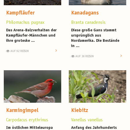
Kampfläufer
Kanadagans
Philomachus pugnax
Branta canadensis
Das Arena-Balzverhalten der
Diese große Gans stammt
Kampfläufer-Männchen und
ursprünglich aus
ihre groteske …
Nordamerika. Die Bestände
in …
AUF 92 REISEN
AUF 36 REISEN
Karmingimpel
Kiebitz
Carpodacus erythrinus
Vanellus vanellus
Im östlichen Mitteleuropa
Anfang des Jahrhunderts