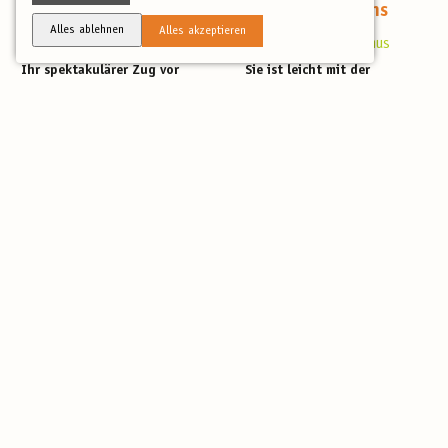
Kranich
Kurzschnabelgans
Alles ablehnen
Alles akzeptieren
Grus grus
Anser brachyrhynchus
Ihr spektakulärer Zug vor
Sie ist leicht mit der
allem am Herbsthimmel macht
Saatgans zu verwechseln,
die Kraniche auch …
aber wer in
Norddeutschland …
AUF 78 REISEN
AUF 9 REISEN
Kiebitzregenpfeifer
Knäkente
Pluvialis squatarola
Anas querquedula
Kiebitzregenpfeifer sind
Knäkenten sind bei uns
Verwandte des
seltene Brutvögel – in
Goldregenpfeifer und sollten
Deutschland rechnet man