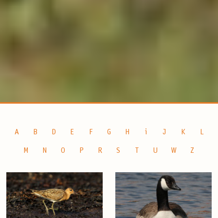
A
B
D
E
F
G
H
i
J
K
L
M
N
O
P
R
S
T
U
W
Z