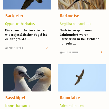
Bartgeier
Bartmeise
Gypaetus barbatus
Aegithalos caudatus
Ein ebenso charismatischer
Noch im vergangenen
wie majestätischer Vogel ist
Jahrhundert waren
er, der größte …
Bartmeisen in Deutschland
nur sehr …
AUF 8 REISEN
AUF 57 REISEN
Basstölpel
Baumfalke
Morus bassanus
Falco subbuteo