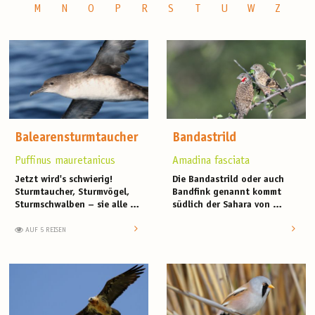
M
N
O
P
R
S
T
U
W
Z
Balearensturmtaucher
Bandastrild
Puffinus mauretanicus
Amadina fasciata
Jetzt wird's schwierig!
Die Bandastrild oder auch
Sturmtaucher, Sturmvögel,
Bandfink genannt kommt
Sturmschwalben – sie alle …
südlich der Sahara von …
AUF 5 REISEN