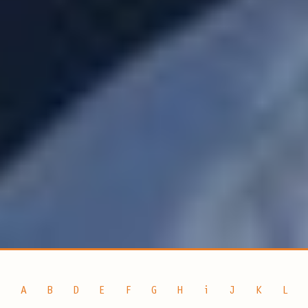
A
B
D
E
F
G
H
i
J
K
L