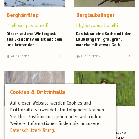
Berghänfling
Berglaubsänger
Phylloscopus bonelli
Phylloscopus bonelli
Dieser seltene Wintergast
Das ist so eine Sache mit den
aus Skandinavien ist mit dem
Laubsängern, graugrün,
uns brütenden …
manche mit etwas Gelb, …
AUF 12 REISEN
AUF 15 REISEN
Cookies & Drittinhalte
Auf dieser Website werden Cookies und
Drittinhalte verwendet. Im Folgenden können
Beutelmeise
Bienenfresser
Sie Ihre Zustimmung geben oder widerrufen.
Weitere Informationen finden Sie in unserer
Remiz pendulinus
Merops apiaster
Datenschutzerklärung.
Dieser kleine Vogel steht auf
Neben Eisvogel, Blauracke
der Wunschliste vieler
und Wiedehopf zählt der