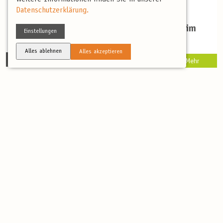
Datenschutzerklärung.
Am Gambia River
Fotoreise –
Südfrankreich im
Einstellungen
Spätsommer
Alles ablehnen
Alles akzeptieren
11 Tage
Mehr
8 Tage
Mehr
(4)
(0)
Vogelwelt der
Bei Flamingos und
Camargue –
Geiern - eine
Geführte Reise in
Naturreise ins
Kooperation mit
spätsommerliche
LBV
Südfrankreich