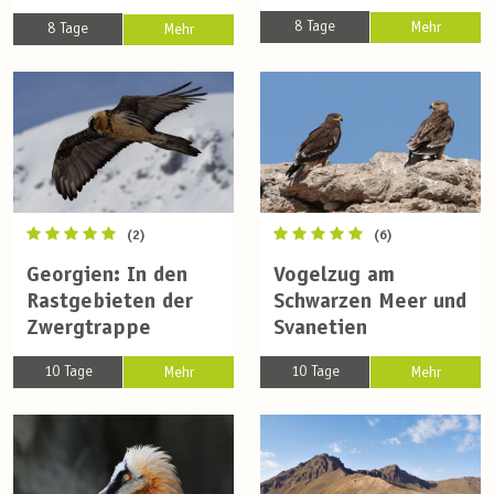
8 Tage
Mehr
8 Tage
Mehr
(2)
(6)
Georgien: In den
Vogelzug am
Rastgebieten der
Schwarzen Meer und
Zwergtrappe
Svanetien
10 Tage
10 Tage
Mehr
Mehr