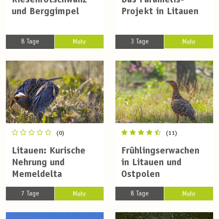
Riesenrotschwanz
Das Paramelis-
und Berggimpel
Projekt in Litauen
8 Tage
3 Tage
Mehr
Mehr
(0)
(11)
Litauen: Kurische
Frühlingserwachen
Nehrung und
in Litauen und
Memeldelta
Ostpolen
7 Tage
8 Tage
Mehr
Mehr