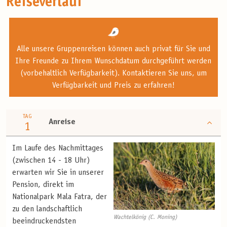
Reiseverlauf
Alle unsere Gruppenreisen können auch privat für Sie und
Ihre Freunde zu Ihrem Wunschdatum durchgeführt werden
(vorbehaltlich Verfügbarkeit). Kontaktieren Sie uns, um
Verfügbarkeit und Preis zu erfahren!
TAG
Anreise
1
Im Laufe des Nachmittages
(zwischen 14 - 18 Uhr)
erwarten wir Sie in unserer
Pension, direkt im
Nationalpark Mala Fatra, der
zu den landschaftlich
Wachtelkönig (C. Moning)
beeindruckendsten