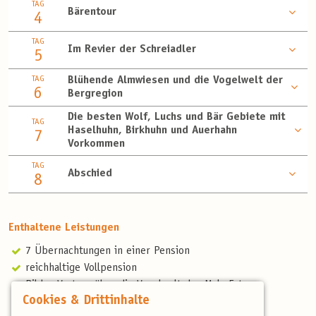
TAG
Bärentour
4
TAG
Im Revier der Schreiadler
5
TAG
Blühende Almwiesen und die Vogelwelt der
6
Bergregion
Die besten Wolf, Luchs und Bär Gebiete mit
TAG
Haselhuhn, Birkhuhn und Auerhahn
7
Vorkommen
TAG
Abschied
8
Enthaltene Leistungen
7 Übernachtungen in einer Pension
reichhaltige Vollpension
Bilder-Vortrag über die Vogelwelt des Mala Fatra
Cookies & Drittinhalte
Besuch einer Greifvogel-Pflegestation