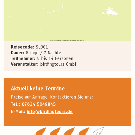
Reisecode:
SLO01
Dauer:
8 Tage / 7 Nächte
Teilnehmer:
5 bis 14 Personen
Veranstalter:
birdingtours GmbH
Aktuell keine Termine
Preise auf Anfrage. Kontaktieren Sie uns:
Tel.:
07634 5049845
E-Mail:
info@birdingtours.de