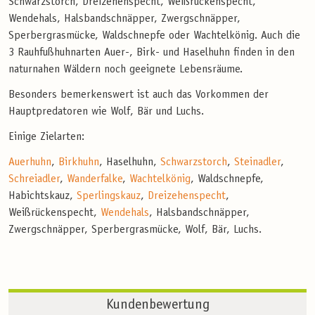
Schwarzstorch, Dreizehenspecht, Weißrückenspecht,
Wendehals, Halsbandschnäpper, Zwergschnäpper,
Sperbergrasmücke, Waldschnepfe oder Wachtelkönig. Auch die
3 Rauhfußhuhnarten Auer-, Birk- und Haselhuhn finden in den
naturnahen Wäldern noch geeignete Lebensräume.
Besonders bemerkenswert ist auch das Vorkommen der
Hauptpredatoren wie Wolf, Bär und Luchs.
Einige Zielarten:
Auerhuhn
,
Birkhuhn
, Haselhuhn,
Schwarzstorch
,
Steinadler
,
Schreiadler
,
Wanderfalke
,
Wachtelkönig
, Waldschnepfe,
Habichtskauz,
Sperlingskauz
,
Dreizehenspecht
,
Weißrückenspecht,
Wendehals
, Halsbandschnäpper,
Zwergschnäpper, Sperbergrasmücke, Wolf, Bär, Luchs.
Kundenbewertung