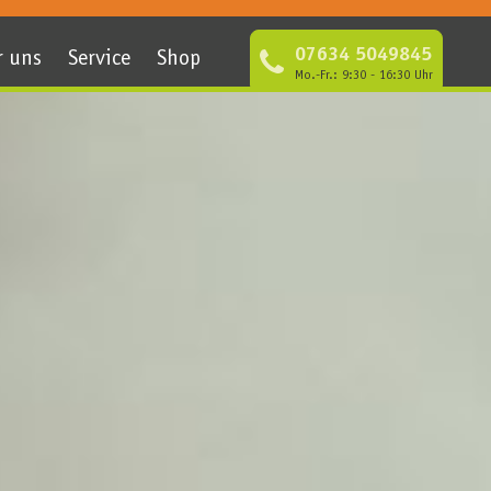
07634 5049845
r uns
Service
Shop
Mo.-Fr.: 9:30 - 16:30 Uhr