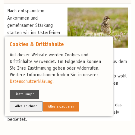
Nach entspanntem
Ankommen und
gemeinsamer Stärkung
starten wir ins Osterfeiner
Moor. Ein erster Höhepunkt:
Cookies & Drittinhalte
Uferschnepfen, Kiebitze
Wiesenpieper (C. Heber)
und verschiedenste Enten
Auf dieser Website werden Cookies und
im feuchten Wiesensystem – von oben beobachtet aus dem
Drittinhalte verwendet. Im Folgenden können
Sie Ihre Zustimmung geben oder widerrufen.
Aussichtsturm. Zu Fuß lauschen wir singenden
Weitere Informationen finden Sie in unserer
Schilfrohrsängern, Wiesenpiepern und Feldlerchen. Ob wohl
Datenschutzerklärung.
der Fischadler seinen Horst in der Nähe schon bezogen
hat? Abschließend beschauen wir in der westlichen
Einstellungen
Dümmerniederung die Brutvögel des Sees wie
Haubentaucher, Seeschwalben und Möwen, wobei uns das
Alles ablehnen
Alles akzeptieren
Konzert der Rohrsänger in der Abendstimmung intensiv
begleitet.