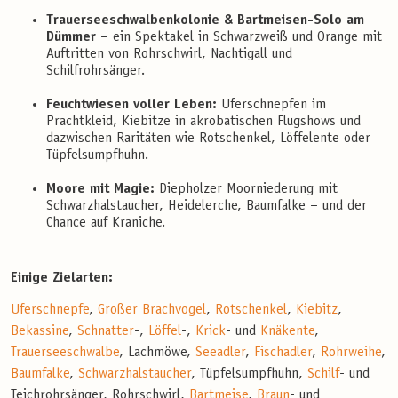
Trauerseeschwalbenkolonie & Bartmeisen-Solo am
Dümmer
– ein Spektakel in Schwarzweiß und Orange mit
Auftritten von Rohrschwirl, Nachtigall und
Schilfrohrsänger.
Feuchtwiesen voller Leben:
Uferschnepfen im
Prachtkleid, Kiebitze in akrobatischen Flugshows und
dazwischen Raritäten wie Rotschenkel, Löffelente oder
Tüpfelsumpfhuhn.
Moore mit Magie:
Diepholzer Moorniederung mit
Schwarzhalstaucher, Heidelerche, Baumfalke – und der
Chance auf Kraniche.
Einige Zielarten:
Uferschnepfe
,
Großer Brachvogel
,
Rotschenkel
,
Kiebitz
,
Bekassine
,
Schnatter
-,
Löffel
-,
Krick
- und
Knäkente
,
Trauerseeschwalbe
, Lachmöwe,
Seeadler
,
Fischadler
,
Rohrweihe
,
Baumfalke
,
Schwarzhalstaucher
, Tüpfelsumpfhuhn,
Schilf
- und
Teichrohrsänger, Rohrschwirl,
Bartmeise
,
Braun
- und