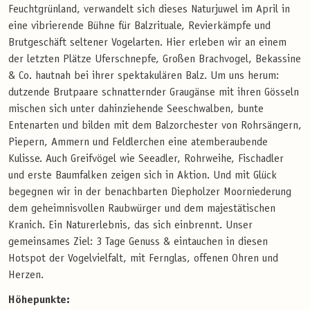
Feuchtgrünland, verwandelt sich dieses Naturjuwel im April in
eine vibrierende Bühne für Balzrituale, Revierkämpfe und
Brutgeschäft seltener Vogelarten. Hier erleben wir an einem
der letzten Plätze Uferschnepfe, Großen Brachvogel, Bekassine
& Co. hautnah bei ihrer spektakulären Balz. Um uns herum:
dutzende Brutpaare schnatternder Graugänse mit ihren Gösseln
mischen sich unter dahinziehende Seeschwalben, bunte
Entenarten und bilden mit dem Balzorchester von Rohrsängern,
Piepern, Ammern und Feldlerchen eine atemberaubende
Kulisse. Auch Greifvögel wie Seeadler, Rohrweihe, Fischadler
und erste Baumfalken zeigen sich in Aktion. Und mit Glück
begegnen wir in der benachbarten Diepholzer Moorniederung
dem geheimnisvollen Raubwürger und dem majestätischen
Kranich. Ein Naturerlebnis, das sich einbrennt. Unser
gemeinsames Ziel: 3 Tage Genuss & eintauchen in diesen
Hotspot der Vogelvielfalt, mit Fernglas, offenen Ohren und
Herzen.
Höhepunkte: