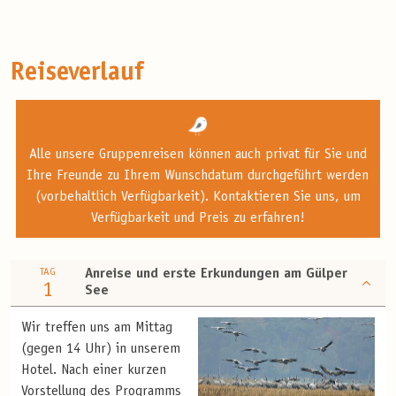
Reiseverlauf
Alle unsere Gruppenreisen können auch privat für Sie und
Ihre Freunde zu Ihrem Wunschdatum durchgeführt werden
(vorbehaltlich Verfügbarkeit). Kontaktieren Sie uns, um
Verfügbarkeit und Preis zu erfahren!
TAG
Anreise und erste Erkundungen am Gülper
1
See
Wir treffen uns am Mittag
(gegen 14 Uhr) in unserem
Hotel. Nach einer kurzen
Vorstellung des Programms