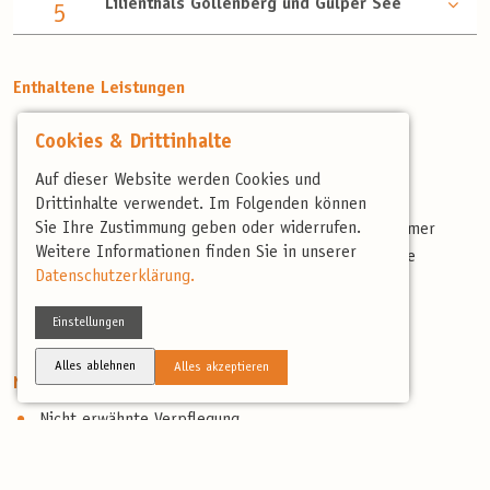
Lilienthals Gollenberg und Gülper See
5
Enthaltene Leistungen
4 Übernachtungen im Mittelklassehotel
Cookies & Drittinhalte
Halbpension
Begrüßungskaffee und Kuchen
Auf dieser Website werden Cookies und
3x Mittagessen (2 x Suppe und 1 x Lunchpaket)
Drittinhalte verwendet. Im Folgenden können
Sie Ihre Zustimmung geben oder widerrufen.
€ 5,00 Spende für Großtrappenprojekt pro Teilnehmer
Weitere Informationen finden Sie in unserer
Professionelle, deutschsprachige und landeskundige
Datenschutzerklärung.
Reiseleitung
Artenliste
Einstellungen
Reisebericht
Alles ablehnen
Alles akzeptieren
Nicht enthaltene Leistungen
Nicht erwähnte Verpflegung
Persönliche Ausgaben & Trinkgelder
Anreise