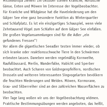
Mitteleuropa ziehen! Im Oktober stehen Kraniche, Nordische
Gänse, Enten und Möwen im Interesse der Vogelbeobachter.
Für Kraniche und Wildgänse hat die Havelniederung um den
Gülper See eine ganz besondere Funktion als Winterquartier
und Schlafplatz. Es ist ein einzigartiges Schauspiel, wenn viele
Zehntausend Vögel zum Schlafen auf dem Gülper See einfallen.
Die großen Vogelansammlungen sind für die Adler „ein
gefundenes Fressen“!
Vor allem die gigantischen Seeadler testen immer wieder, ob
sich kranke oder reaktionsschwache Tiere in den Schwärmen
erbeuten lassen. Daneben werden regelmäßig Kornweihe,
Raufußbussard, Merlin, Wanderfalke, Habicht und Sperber
beobachtet. Auch Scharen von Goldregenpfeifern, nordischen
Drosseln und weiteren interessanten Singvogelarten bevölkern
die feuchten Niederungen und Weiden. Möwen, Kormorane,
Grau- und Silberreiher sind an den zahlreichen Wasserflächen zu
beobachten.
Vier Tage lang wollen wir uns der Vogelbeobachtung widmen.
Praktische Bestimmungsübungen werden angeboten, das heißt,