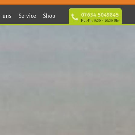
07634 5049845
r uns
Service
Shop
Mo.-Fr.: 9:30 - 16:30 Uhr