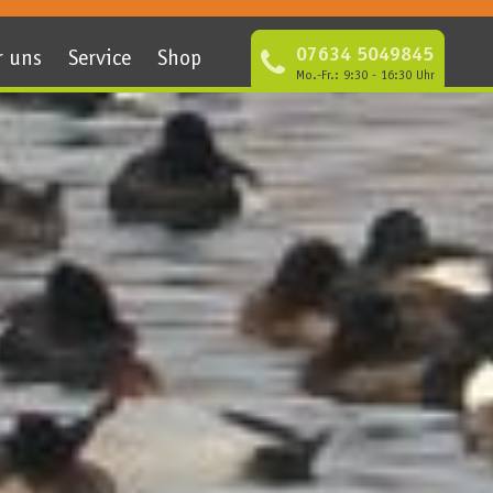
07634 5049845
r uns
Service
Shop
Mo.-Fr.: 9:30 - 16:30 Uhr