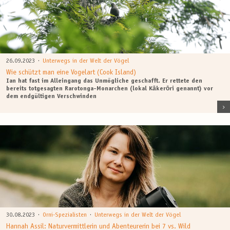
·
26.09.2023
Unterwegs in der Welt der Vögel
Wie schützt man eine Vogelart (Cook Island)
Ian hat fast im Alleingang das Unmögliche geschafft. Er rettete den
bereits totgesagten Rarotonga-Monarchen (lokal Kākerōri genannt) vor
dem endgültigen Verschwinden
·
·
30.08.2023
Orni-Spezialisten
Unterwegs in der Welt der Vögel
Hannah Assil: Naturvermittlerin und Abenteurerin bei 7 vs. Wild