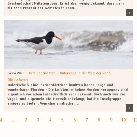
Graslandschaft Mitteleuropas. Es ist aber wenig bekannt, dass mehr
als zehn Prozent des Gebietes in Form…
·
·
04.04.2023
Orni-Spezialisten
Unterwegs in der Welt der Vögel
Die Lofoten
Malerische kleine Fischerdörfchen inmitten hoher Berge und
wunderbaren Fjorden - Die Lofoten im hohen Norden Norwegens sind
eigentlich vor allem landschaftlich sehr bekannt. Doch auch was die
Vogel- und allgemein die Tierwelt anbelangt, hat die Inselgruppe
einiges zu bieten. Vom charismatischen…
s
1
…
2
3
4
5
6
7
8
9
10
1