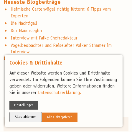
Neueste Blogbeiträge
Heimische Gartenvögel richtig füttern: 6 Tipps vom
Experten
Die Nachtigall
Der Mauersegler
Interview mit Falke Chefredakteur
Vogelbeobachter und Reiseleiter Volker Sthamer im
Interview
Categories
Cookies & Drittinhalte
Ausrüstung
Auf dieser Website werden Cookies und Drittinhalte
Buchrezension
verwendet. Im Folgenden können Sie Ihre Zustimmung
Buchrezensionen
geben oder widerrufen. Weitere Informationen finden
Orni-Spezialisten
Sie in unserer
Datenschutzerklärung.
Unterwegs in der Welt der Vögel
Einstellungen
Vogelarten
Vogelbestimmung
Alles ablehnen
Alles akzeptieren
Folgen Sie uns auch auf