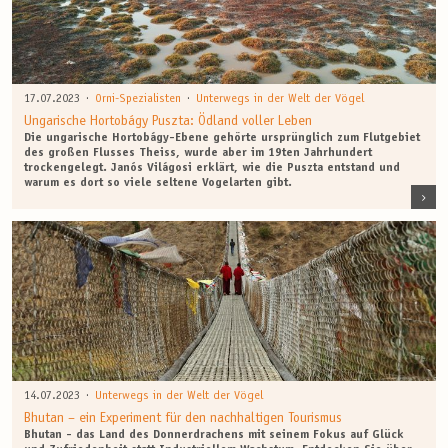
·
·
17.07.2023
Orni-Spezialisten
Unterwegs in der Welt der Vögel
Ungarische Hortobágy Puszta: Ödland voller Leben
Die ungarische Hortobágy-Ebene gehörte ursprünglich zum Flutgebiet
des großen Flusses Theiss, wurde aber im 19ten Jahrhundert
trockengelegt. Janós Világosi erklärt, wie die Puszta entstand und
warum es dort so viele seltene Vogelarten gibt.
·
14.07.2023
Unterwegs in der Welt der Vögel
Bhutan – ein Experiment für den nachhaltigen Tourismus
Bhutan - das Land des Donnerdrachens mit seinem Fokus auf Glück