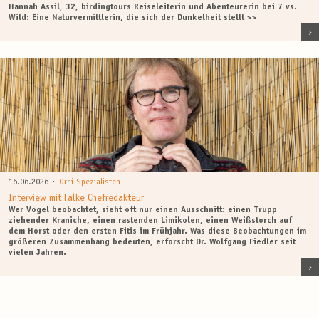
Hannah Assil, 32, birdingtours Reiseleiterin und Abenteurerin bei 7 vs.
Wild: Eine Naturvermittlerin, die sich der Dunkelheit stellt >>
·
16.06.2026
Orni-Spezialisten
Interview mit Falke Chefredakteur
Wer Vögel beobachtet, sieht oft nur einen Ausschnitt: einen Trupp
ziehender Kraniche, einen rastenden Limikolen, einen Weißstorch auf
dem Horst oder den ersten Fitis im Frühjahr. Was diese Beobachtungen im
größeren Zusammenhang bedeuten, erforscht Dr. Wolfgang Fiedler seit
vielen Jahren.