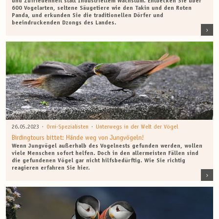
und Zufriedenheit statt Industriellem Wachstum. Entdecken Sie über
600 Vogelarten, seltene Säugetiere wie den Takin und den Roten
Panda, und erkunden Sie die traditionellen Dörfer und
beeindruckenden Dzongs des Landes.
·
·
26.05.2023
Orni-Spezialisten
Unterwegs in der Welt der Vögel
Birdingtours bittet: Hände weg von Jungvögeln!
Wenn Jungvögel außerhalb des Vogelnests gefunden werden, wollen
viele Menschen sofort helfen. Doch in den allermeisten Fällen sind
die gefundenen Vögel gar nicht hilfsbedürftig. Wie Sie richtig
reagieren erfahren Sie hier.