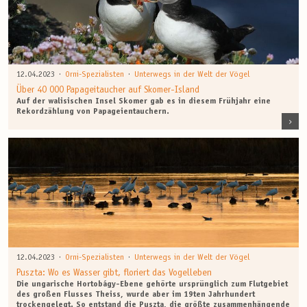
·
·
12.04.2023
Orni-Spezialisten
Unterwegs in der Welt der Vögel
Über 40 000 Papageitaucher auf Skomer-Island
Auf der walisischen Insel Skomer gab es in diesem Frühjahr eine
Rekordzählung von Papageientauchern.
·
·
12.04.2023
Orni-Spezialisten
Unterwegs in der Welt der Vögel
Puszta: Wo es Wasser gibt, floriert das Vogelleben
Die ungarische Hortobágy-Ebene gehörte ursprünglich zum Flutgebiet
des großen Flusses Theiss, wurde aber im 19ten Jahrhundert
trockengelegt. So entstand die Puszta, die größte zusammenhängende