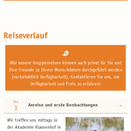
Reiseverlauf
Alle unsere Gruppenreisen können auch privat für Sie und
Ihre Freunde zu Ihrem Wunschdatum durchgeführt werden
(vorbehaltlich Verfügbarkeit). Kontaktieren Sie uns, um
Verfügbarkeit und Preis zu erfahren!
TAG
Anreise und erste Beobachtungen
1
Wir treffen uns mittags in
der Akademie Klausenhof in