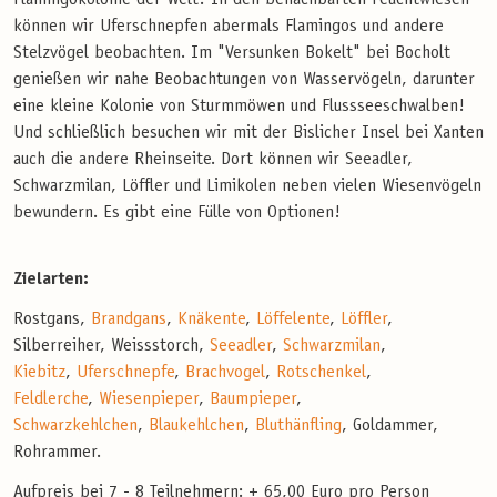
können wir Uferschnepfen abermals Flamingos und andere
Stelzvögel beobachten. Im "Versunken Bokelt" bei Bocholt
genießen wir nahe Beobachtungen von Wasservögeln, darunter
eine kleine Kolonie von Sturmmöwen und Flussseeschwalben!
Und schließlich besuchen wir mit der Bislicher Insel bei Xanten
auch die andere Rheinseite. Dort können wir Seeadler,
Schwarzmilan, Löffler und Limikolen neben vielen Wiesenvögeln
bewundern. Es gibt eine Fülle von Optionen!
Zielarten:
Rostgans,
Brandgans
,
Knäkente
,
Löffelente
,
Löffler
,
Silberreiher, Weissstorch,
Seeadler
,
Schwarzmilan
,
Kiebitz
,
Uferschnepfe
,
Brachvogel
,
Rotschenkel
,
Feldlerche
,
Wiesenpieper
,
Baumpieper
,
Schwarzkehlchen
,
Blaukehlchen
,
Bluthänfling
, Goldammer,
Rohrammer.
Aufpreis bei 7 - 8 Teilnehmern: + 65,00 Euro pro Person