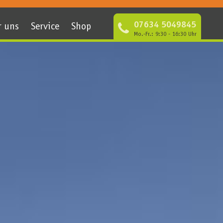
07634 5049845
r uns
Service
Shop
Mo.-Fr.: 9:30 - 16:30 Uhr