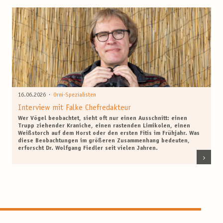
·
16.06.2026
Orni-Spezialisten
Interview mit Falke Chefredakteur
Wer Vögel beobachtet, sieht oft nur einen Ausschnitt: einen
Trupp ziehender Kraniche, einen rastenden Limikolen, einen
Weißstorch auf dem Horst oder den ersten Fitis im Frühjahr. Was
diese Beobachtungen im größeren Zusammenhang bedeuten,
erforscht Dr. Wolfgang Fiedler seit vielen Jahren.