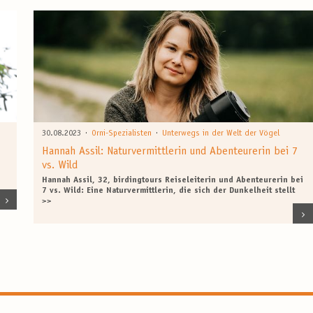
·
·
30.08.2023
Orni-Spezialisten
Unterwegs in der Welt der Vögel
Hannah Assil: Naturvermittlerin und Abenteurerin bei 7
vs. Wild
Hannah Assil, 32, birdingtours Reiseleiterin und Abenteurerin bei
7 vs. Wild: Eine Naturvermittlerin, die sich der Dunkelheit stellt
>>