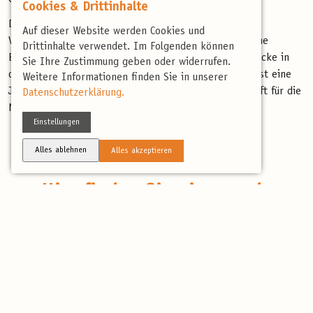
Cookies & Drittinhalte
Der Herbst bietet eine Fülle von Möglichkeiten zur
Auf dieser Website werden Cookies und
Vogelbeobachtung, die nicht nur spannende und seltene
Drittinhalte verwendet. Im Folgenden können
Beobachtungen ermöglichen, sondern auch tiefe Einblicke in
Sie Ihre Zustimmung geben oder widerrufen.
das Leben und die Wanderungen der Vögel geben. Es ist eine
Weitere Informationen finden Sie in unserer
Jahreszeit, die die Sinne anspricht und die Leidenschaft für die
Datenschutzerklärung.
Natur entfacht.
Einstellungen
Alles ablehnen
Alles akzeptieren
Hier finden Sie eine runde
Auswahl an birdingtours
Herbstreisen