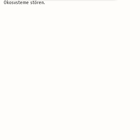
Ökosysteme stören.
Lösungsansatz:
Halte dich strikt an ausgewiesene Pfade und
respektiere die Regeln von Naturschutzgebieten, um diese
wertvollen Lebensräume zu bewahren.