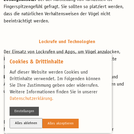
Fingerspitzengefühl gefragt. Sie sollten so platziert werden,
dass die natürlichen Verhaltensweisen der Vögel nicht
beeinträchtigt werden.
Lockrufe und Technologien
Der Einsatz von Lockrufen und Apps, um Vögel anzulocken,
kann ihre natürlichen Interaktionen stören und Konflikte
Cookies & Drittinhalte
provozieren.
Auf dieser Website werden Cookies und
Lösungsansatz:
Begrenze den Einsatz von Lockrufen und
Drittinhalte verwendet. Im Folgenden können
Apps, um die natürliche Dynamik der Vögel zu bewahren und
Sie Ihre Zustimmung geben oder widerrufen.
unnötige Spannungen zu vermeiden.
Weitere Informationen finden Sie in unserer
Datenschutzerklärung.
Einstellungen
Der Schutz empfindlicher Ökosysteme
Das unbedachte Betreten von sensiblen Gebieten und
Alles ablehnen
Alles akzeptieren
Naturschutzgebieten kann das fragile Gleichgewicht der