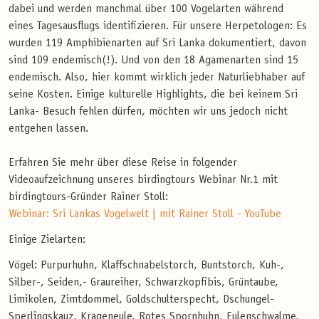
dabei und werden manchmal über 100 Vogelarten während
eines Tagesausflugs identifizieren. Für unsere Herpetologen: Es
wurden 119 Amphibienarten auf Sri Lanka dokumentiert, davon
sind 109 endemisch(!). Und von den 18 Agamenarten sind 15
endemisch. Also, hier kommt wirklich jeder Naturliebhaber auf
seine Kosten. Einige kulturelle Highlights, die bei keinem Sri
Lanka- Besuch fehlen dürfen, möchten wir uns jedoch nicht
entgehen lassen.
Erfahren Sie mehr über diese Reise in folgender
Videoaufzeichnung unseres birdingtours Webinar Nr.1 mit
birdingtours-Gründer Rainer Stoll:
Webinar: Sri Lankas Vogelwelt | mit Rainer Stoll - YouTube
Einige Zielarten:
Vögel: Purpurhuhn, Klaffschnabelstorch, Buntstorch, Kuh-,
Silber-, Seiden,- Graureiher, Schwarzkopfibis, Grüntaube,
Limikolen, Zimtdommel, Goldschulterspecht, Dschungel-
Sperlingskauz, Krageneule, Rotes Spornhuhn, Eulenschwalme,