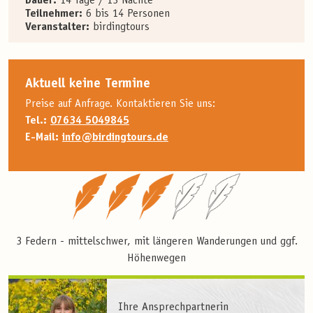
Dauer:
14 Tage / 13 Nächte
Teilnehmer:
6 bis 14 Personen
Veranstalter:
birdingtours
Aktuell keine Termine
Preise auf Anfrage. Kontaktieren Sie uns:
Tel.:
07634 5049845
E-Mail:
info@birdingtours.de
3 Federn - mittelschwer, mit längeren Wanderungen und ggf.
Höhenwegen
Ihre Ansprechpartnerin