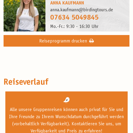
ANNA KAUFMANN
anna.kaufmann@birdingtours.de
07634 5049845
Mo.-Fr.: 9:30 - 16:30 Uhr
Reiseprogramm drucken
Reiseverlauf
Alle unsere Gruppenreisen können auch privat für Sie und
Ihre Freunde zu Ihrem Wunschdatum durchgeführt werden
(vorbehaltlich Verfügbarkeit). Kontaktieren Sie uns, um
Verfügbarkeit und Preis zu erfahren!