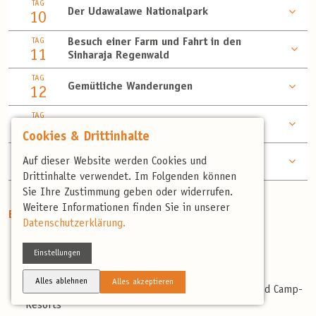
TAG
Der Udawalawe Nationalpark
10
TAG
Besuch einer Farm und Fahrt in den
11
Sinharaja Regenwald
TAG
Gemütliche Wanderungen
12
TAG
Schildkröten in Induruwa
13
Cookies & Drittinhalte
TAG
Abreise
Auf dieser Website werden Cookies und
14
Drittinhalte verwendet. Im Folgenden können
Sie Ihre Zustimmung geben oder widerrufen.
Weitere Informationen finden Sie in unserer
Enthaltene Leistungen
Datenschutzerklärung.
Flug von Frankfurt/M. nach Colombo und zurück
Einstellungen
Programm und Aktivitäten wie beschrieben
Transfer und Tour mit klimatisierten Bus
Alles ablehnen
Alles akzeptieren
Übernachtungen in guten und sehr guten Hotels und Camp-
Resorts